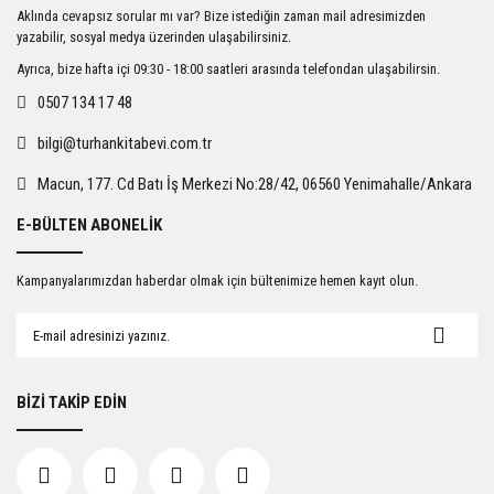
Ürün resmi kalitesiz, bozuk veya görüntülenemiyor.
Aklında cevapsız sorular mı var? Bize istediğin zaman mail adresimizden
Ürün açıklamasında eksik bilgiler bulunuyor.
yazabilir, sosyal medya üzerinden ulaşabilirsiniz.
Ürün bilgilerinde hatalar bulunuyor.
Ayrıca, bize hafta içi 09:30 - 18:00 saatleri arasında telefondan ulaşabilirsin.
Ürün fiyatı diğer sitelerden daha pahalı.
0507 134 17 48
Bu ürüne benzer farklı alternatifler olmalı.
bilgi@turhankitabevi.com.tr
Macun, 177. Cd Batı İş Merkezi No:28/42, 06560 Yenimahalle/Ankara
E-BÜLTEN ABONELİK
Gönder
Kampanyalarımızdan haberdar olmak için bültenimize hemen kayıt olun.
BİZİ TAKİP EDİN