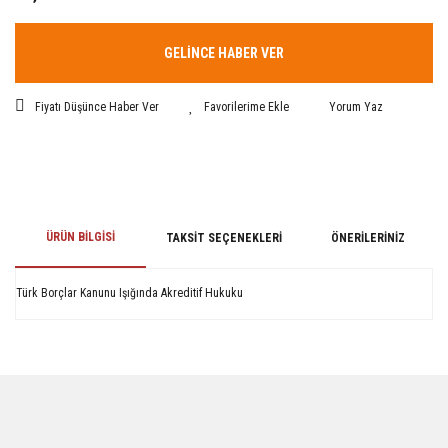
GELİNCE HABER VER
Fiyatı Düşünce Haber Ver
Yorum Yaz
ÜRÜN BILGISI
TAKSIT SEÇENEKLERI
ÖNERILERINIZ
Türk Borçlar Kanunu Işığında Akreditif Hukuku
Bu ürünün fiyat bilgisi, resim, ürün açıklamalarında ve diğer konularda
yetersiz gördüğünüz noktaları öneri formunu kullanarak tarafımıza
iletebilirsiniz.
Görüş ve önerileriniz için teşekkür ederiz.