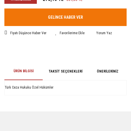
GELİNCE HABER VER
Fiyatı Düşünce Haber Ver
Yorum Yaz
ÜRÜN BILGISI
TAKSIT SEÇENEKLERI
ÖNERILERINIZ
Türk Ceza Hukuku Özel Hükümler
Bu ürünün fiyat bilgisi, resim, ürün açıklamalarında ve diğer konularda
yetersiz gördüğünüz noktaları öneri formunu kullanarak tarafımıza
iletebilirsiniz.
Görüş ve önerileriniz için teşekkür ederiz.