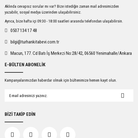
Ürün resmi kalitesiz, bozuk veya görüntülenemiyor.
Aklında cevapsız sorular mı var? Bize istediğin zaman mail adresimizden
Ürün açıklamasında eksik bilgiler bulunuyor.
yazabilir, sosyal medya üzerinden ulaşabilirsiniz.
Ürün bilgilerinde hatalar bulunuyor.
Ayrıca, bize hafta içi 09:30 - 18:00 saatleri arasında telefondan ulaşabilirsin.
Ürün fiyatı diğer sitelerden daha pahalı.
0507 134 17 48
Bu ürüne benzer farklı alternatifler olmalı.
bilgi@turhankitabevi.com.tr
Macun, 177. Cd Batı İş Merkezi No:28/42, 06560 Yenimahalle/Ankara
E-BÜLTEN ABONELİK
Gönder
Kampanyalarımızdan haberdar olmak için bültenimize hemen kayıt olun.
BİZİ TAKİP EDİN