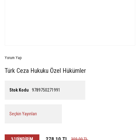
Yorum Yap
Türk Ceza Hukuku Özel Hükümler
Stok Kodu
9789750271991
Seçkin Yayınları
278,10 TL
%10
İNDİRİM
309,00 TL