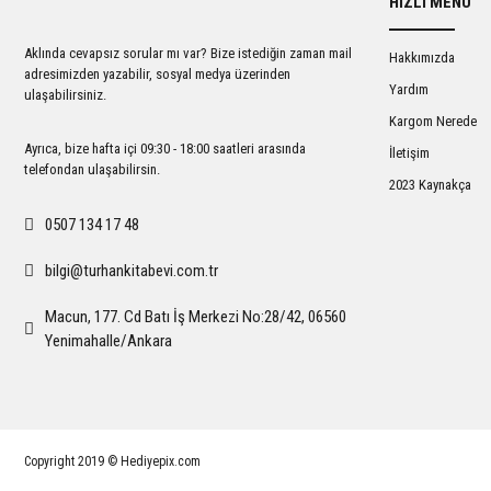
HIZLI MENÜ
Ürün açıklamasında eksik bilgiler bulunuyor.
Ürün bilgilerinde hatalar bulunuyor.
Aklında cevapsız sorular mı var? Bize istediğin zaman mail
Hakkımızda
Ürün fiyatı diğer sitelerden daha pahalı.
adresimizden yazabilir, sosyal medya üzerinden
Yardım
ulaşabilirsiniz.
Bu ürüne benzer farklı alternatifler olmalı.
Kargom Nerede
Ayrıca, bize hafta içi 09:30 - 18:00 saatleri arasında
İletişim
telefondan ulaşabilirsin.
2023 Kaynakça
0507 134 17 48
bilgi@turhankitabevi.com.tr
Macun, 177. Cd Batı İş Merkezi No:28/42, 06560
Yenimahalle/Ankara
Copyright 2019 © Hediyepix.com