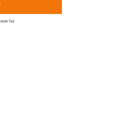
R
Yorum Yaz