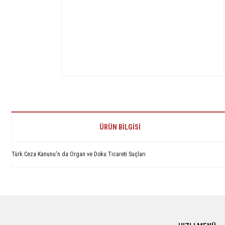
ÜRÜN BILGISI
Türk Ceza Kanunu'n da Organ ve Doku Ticareti Suçları
Bu ürünün fiyat bilgisi, resim, ürün açıklamalarında ve diğer konularda yetersiz 
Görüş ve önerileriniz için teşekkür ederiz.
Ürün resmi kalitesiz, bozuk veya görüntülenemiyor.