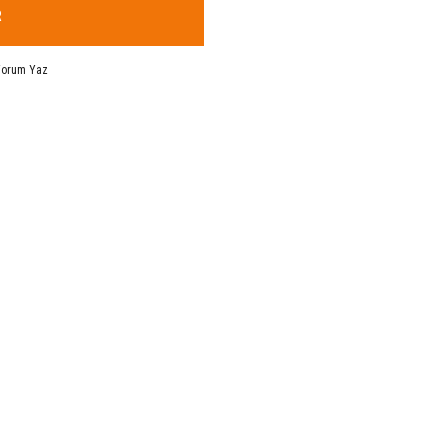
R
Yorum Yaz