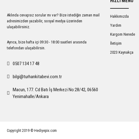
HIZLI MENÜ
Ürün açıklamasında eksik bilgiler bulunuyor.
Ürün bilgilerinde hatalar bulunuyor.
Aklında cevapsız sorular mı var? Bize istediğin zaman mail
Hakkımızda
Ürün fiyatı diğer sitelerden daha pahalı.
adresimizden yazabilir, sosyal medya üzerinden
Yardım
ulaşabilirsiniz.
Bu ürüne benzer farklı alternatifler olmalı.
Kargom Nerede
Ayrıca, bize hafta içi 09:30 - 18:00 saatleri arasında
İletişim
telefondan ulaşabilirsin.
2023 Kaynakça
0507 134 17 48
bilgi@turhankitabevi.com.tr
Macun, 177. Cd Batı İş Merkezi No:28/42, 06560
Yenimahalle/Ankara
Copyright 2019 © Hediyepix.com