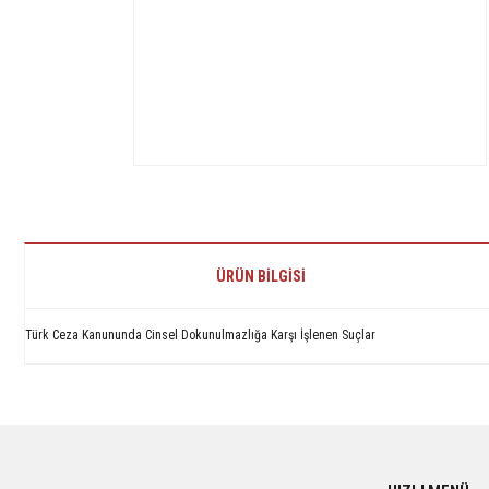
ÜRÜN BILGISI
Türk Ceza Kanununda Cinsel Dokunulmazlığa Karşı İşlenen Suçlar
Bu ürünün fiyat bilgisi, resim, ürün açıklamalarında ve diğer konularda yetersiz 
Görüş ve önerileriniz için teşekkür ederiz.
Ürün resmi kalitesiz, bozuk veya görüntülenemiyor.