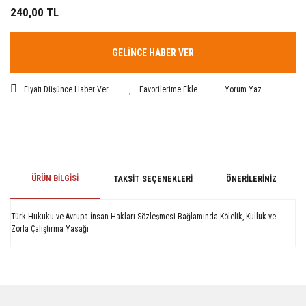
240,00 TL
GELİNCE HABER VER
Fiyatı Düşünce Haber Ver
Yorum Yaz
ÜRÜN BILGISI
TAKSIT SEÇENEKLERI
ÖNERILERINIZ
Türk Hukuku ve Avrupa İnsan Hakları Sözleşmesi Bağlamında Kölelik, Kulluk ve
Zorla Çalıştırma Yasağı
Bu ürünün fiyat bilgisi, resim, ürün açıklamalarında ve diğer konularda
yetersiz gördüğünüz noktaları öneri formunu kullanarak tarafımıza
iletebilirsiniz.
Görüş ve önerileriniz için teşekkür ederiz.