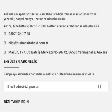
Ürün resmi kalitesiz, bozuk veya görüntülenemiyor.
Aklında cevapsız sorular mı var? Bize istediğin zaman mail adresimizden
Ürün açıklamasında eksik bilgiler bulunuyor.
yazabilir, sosyal medya üzerinden ulaşabilirsiniz.
Ürün bilgilerinde hatalar bulunuyor.
Ayrıca, bize hafta içi 09:30 - 18:00 saatleri arasında telefondan ulaşabilirsin.
Ürün fiyatı diğer sitelerden daha pahalı.
0507 134 17 48
Bu ürüne benzer farklı alternatifler olmalı.
bilgi@turhankitabevi.com.tr
Macun, 177. Cd Batı İş Merkezi No:28/42, 06560 Yenimahalle/Ankara
E-BÜLTEN ABONELİK
Gönder
Kampanyalarımızdan haberdar olmak için bültenimize hemen kayıt olun.
BİZİ TAKİP EDİN