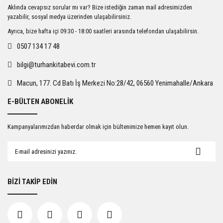
Ürün resmi kalitesiz, bozuk veya görüntülenemiyor.
Aklında cevapsız sorular mı var? Bize istediğin zaman mail adresimizden
Ürün açıklamasında eksik bilgiler bulunuyor.
yazabilir, sosyal medya üzerinden ulaşabilirsiniz.
Ürün bilgilerinde hatalar bulunuyor.
Ayrıca, bize hafta içi 09:30 - 18:00 saatleri arasında telefondan ulaşabilirsin.
Ürün fiyatı diğer sitelerden daha pahalı.
0507 134 17 48
Bu ürüne benzer farklı alternatifler olmalı.
bilgi@turhankitabevi.com.tr
Macun, 177. Cd Batı İş Merkezi No:28/42, 06560 Yenimahalle/Ankara
E-BÜLTEN ABONELİK
Gönder
Kampanyalarımızdan haberdar olmak için bültenimize hemen kayıt olun.
BİZİ TAKİP EDİN