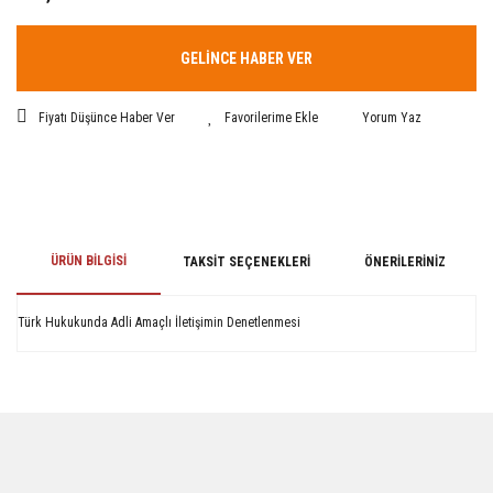
GELİNCE HABER VER
Fiyatı Düşünce Haber Ver
Yorum Yaz
ÜRÜN BILGISI
TAKSIT SEÇENEKLERI
ÖNERILERINIZ
Türk Hukukunda Adli Amaçlı İletişimin Denetlenmesi
Bu ürünün fiyat bilgisi, resim, ürün açıklamalarında ve diğer konularda
yetersiz gördüğünüz noktaları öneri formunu kullanarak tarafımıza
iletebilirsiniz.
Görüş ve önerileriniz için teşekkür ederiz.