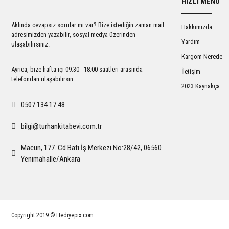
HIZLI MENÜ
Ürün açıklamasında eksik bilgiler bulunuyor.
Ürün bilgilerinde hatalar bulunuyor.
Aklında cevapsız sorular mı var? Bize istediğin zaman mail
Hakkımızda
Ürün fiyatı diğer sitelerden daha pahalı.
adresimizden yazabilir, sosyal medya üzerinden
Yardım
ulaşabilirsiniz.
Bu ürüne benzer farklı alternatifler olmalı.
Kargom Nerede
Ayrıca, bize hafta içi 09:30 - 18:00 saatleri arasında
İletişim
telefondan ulaşabilirsin.
2023 Kaynakça
0507 134 17 48
bilgi@turhankitabevi.com.tr
Macun, 177. Cd Batı İş Merkezi No:28/42, 06560
Yenimahalle/Ankara
Copyright 2019 © Hediyepix.com