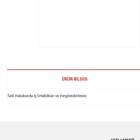
ÜRÜN BILGISI
Türk Hukukunda İş Ortaklıkları ve Vergilendirilmesi
Bu ürünün fiyat bilgisi, resim, ürün açıklamalarında ve diğer konularda yetersiz 
Görüş ve önerileriniz için teşekkür ederiz.
Ürün resmi kalitesiz, bozuk veya görüntülenemiyor.