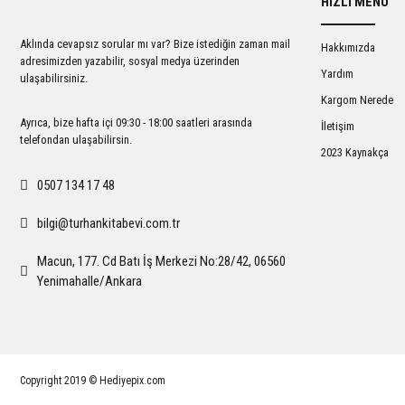
HIZLI MENÜ
Ürün açıklamasında eksik bilgiler bulunuyor.
Ürün bilgilerinde hatalar bulunuyor.
Aklında cevapsız sorular mı var? Bize istediğin zaman mail
Hakkımızda
Ürün fiyatı diğer sitelerden daha pahalı.
adresimizden yazabilir, sosyal medya üzerinden
Yardım
ulaşabilirsiniz.
Bu ürüne benzer farklı alternatifler olmalı.
Kargom Nerede
Ayrıca, bize hafta içi 09:30 - 18:00 saatleri arasında
İletişim
telefondan ulaşabilirsin.
2023 Kaynakça
0507 134 17 48
bilgi@turhankitabevi.com.tr
Macun, 177. Cd Batı İş Merkezi No:28/42, 06560
Yenimahalle/Ankara
Copyright 2019 © Hediyepix.com