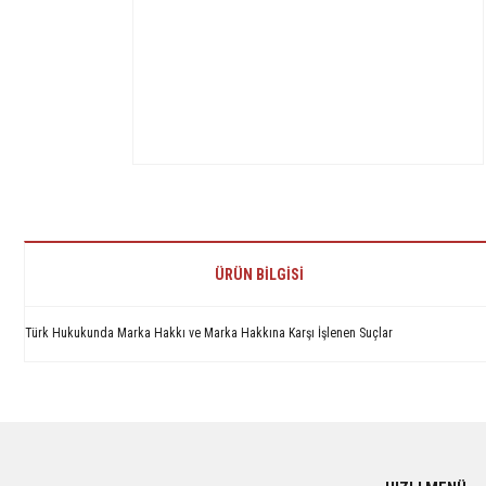
ÜRÜN BILGISI
Türk Hukukunda Marka Hakkı ve Marka Hakkına Karşı İşlenen Suçlar
Bu ürünün fiyat bilgisi, resim, ürün açıklamalarında ve diğer konularda yetersiz 
Görüş ve önerileriniz için teşekkür ederiz.
Ürün resmi kalitesiz, bozuk veya görüntülenemiyor.