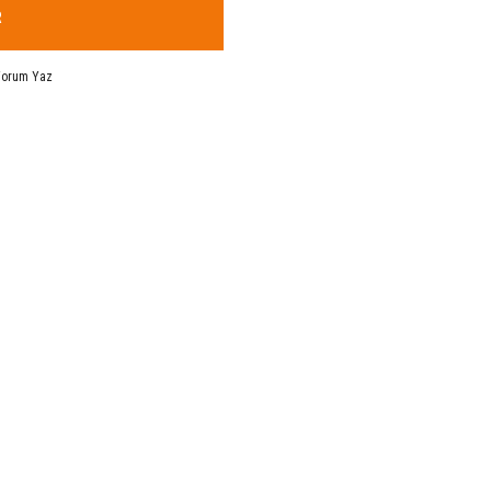
R
Yorum Yaz