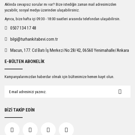
Ürün resmi kalitesiz, bozuk veya görüntülenemiyor.
Aklında cevapsız sorular mı var? Bize istediğin zaman mail adresimizden
Ürün açıklamasında eksik bilgiler bulunuyor.
yazabilir, sosyal medya üzerinden ulaşabilirsiniz.
Ürün bilgilerinde hatalar bulunuyor.
Ayrıca, bize hafta içi 09:30 - 18:00 saatleri arasında telefondan ulaşabilirsin.
Ürün fiyatı diğer sitelerden daha pahalı.
0507 134 17 48
Bu ürüne benzer farklı alternatifler olmalı.
bilgi@turhankitabevi.com.tr
Macun, 177. Cd Batı İş Merkezi No:28/42, 06560 Yenimahalle/Ankara
E-BÜLTEN ABONELİK
Gönder
Kampanyalarımızdan haberdar olmak için bültenimize hemen kayıt olun.
BİZİ TAKİP EDİN