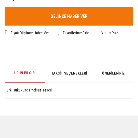
GELİNCE HABER VER
Fiyatı Düşünce Haber Ver
Yorum Yaz
ÜRÜN BILGISI
TAKSIT SEÇENEKLERI
ÖNERILERINIZ
Türk Hukukunda Yolsuz Tescil
Bu ürünün fiyat bilgisi, resim, ürün açıklamalarında ve diğer konularda
yetersiz gördüğünüz noktaları öneri formunu kullanarak tarafımıza
iletebilirsiniz.
Görüş ve önerileriniz için teşekkür ederiz.