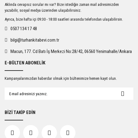
Ürün resmi kalitesiz, bozuk veya görüntülenemiyor.
Aklında cevapsız sorular mı var? Bize istediğin zaman mail adresimizden
Ürün açıklamasında eksik bilgiler bulunuyor.
yazabilir, sosyal medya üzerinden ulaşabilirsiniz.
Ürün bilgilerinde hatalar bulunuyor.
Ayrıca, bize hafta içi 09:30 - 18:00 saatleri arasında telefondan ulaşabilirsin.
Ürün fiyatı diğer sitelerden daha pahalı.
0507 134 17 48
Bu ürüne benzer farklı alternatifler olmalı.
bilgi@turhankitabevi.com.tr
Macun, 177. Cd Batı İş Merkezi No:28/42, 06560 Yenimahalle/Ankara
E-BÜLTEN ABONELİK
Gönder
Kampanyalarımızdan haberdar olmak için bültenimize hemen kayıt olun.
BİZİ TAKİP EDİN