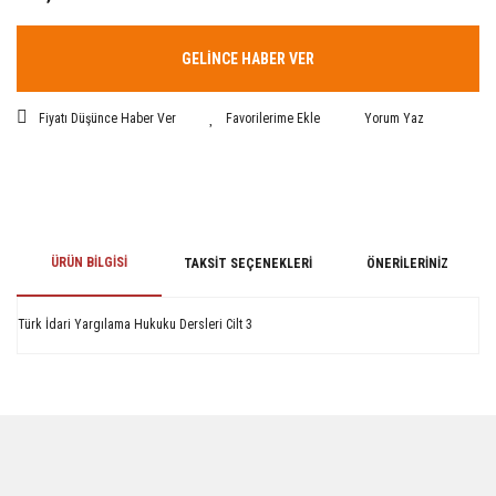
GELİNCE HABER VER
Fiyatı Düşünce Haber Ver
Yorum Yaz
ÜRÜN BILGISI
TAKSIT SEÇENEKLERI
ÖNERILERINIZ
Türk İdari Yargılama Hukuku Dersleri Cilt 3
Bu ürünün fiyat bilgisi, resim, ürün açıklamalarında ve diğer konularda
yetersiz gördüğünüz noktaları öneri formunu kullanarak tarafımıza
iletebilirsiniz.
Görüş ve önerileriniz için teşekkür ederiz.