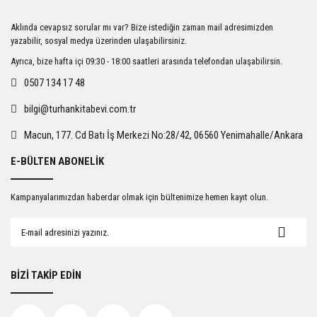
Ürün resmi kalitesiz, bozuk veya görüntülenemiyor.
Aklında cevapsız sorular mı var? Bize istediğin zaman mail adresimizden
Ürün açıklamasında eksik bilgiler bulunuyor.
yazabilir, sosyal medya üzerinden ulaşabilirsiniz.
Ürün bilgilerinde hatalar bulunuyor.
Ayrıca, bize hafta içi 09:30 - 18:00 saatleri arasında telefondan ulaşabilirsin.
Ürün fiyatı diğer sitelerden daha pahalı.
0507 134 17 48
Bu ürüne benzer farklı alternatifler olmalı.
bilgi@turhankitabevi.com.tr
Macun, 177. Cd Batı İş Merkezi No:28/42, 06560 Yenimahalle/Ankara
E-BÜLTEN ABONELİK
Gönder
Kampanyalarımızdan haberdar olmak için bültenimize hemen kayıt olun.
BİZİ TAKİP EDİN