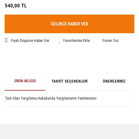
540,00 TL
GELİNCE HABER VER
Fiyatı Düşünce Haber Ver
Yorum Yaz
ÜRÜN BILGISI
TAKSIT SEÇENEKLERI
ÖNERILERINIZ
Türk İdari Yargılama Hukukunda Yargılamanın Yenilenmesi
Bu ürünün fiyat bilgisi, resim, ürün açıklamalarında ve diğer konularda
yetersiz gördüğünüz noktaları öneri formunu kullanarak tarafımıza
iletebilirsiniz.
Görüş ve önerileriniz için teşekkür ederiz.