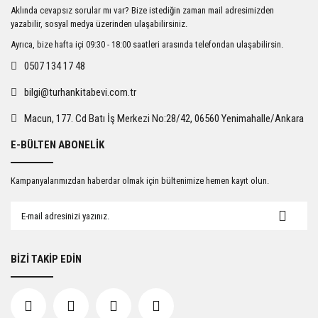
Ürün resmi kalitesiz, bozuk veya görüntülenemiyor.
Aklında cevapsız sorular mı var? Bize istediğin zaman mail adresimizden
Ürün açıklamasında eksik bilgiler bulunuyor.
yazabilir, sosyal medya üzerinden ulaşabilirsiniz.
Ürün bilgilerinde hatalar bulunuyor.
Ayrıca, bize hafta içi 09:30 - 18:00 saatleri arasında telefondan ulaşabilirsin.
Ürün fiyatı diğer sitelerden daha pahalı.
0507 134 17 48
Bu ürüne benzer farklı alternatifler olmalı.
bilgi@turhankitabevi.com.tr
Macun, 177. Cd Batı İş Merkezi No:28/42, 06560 Yenimahalle/Ankara
E-BÜLTEN ABONELİK
Gönder
Kampanyalarımızdan haberdar olmak için bültenimize hemen kayıt olun.
BİZİ TAKİP EDİN