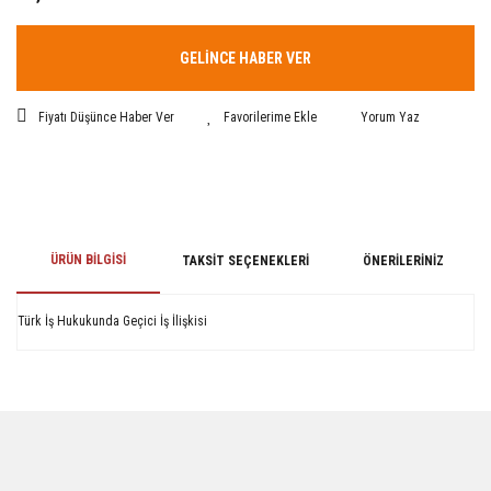
GELİNCE HABER VER
Fiyatı Düşünce Haber Ver
Yorum Yaz
ÜRÜN BILGISI
TAKSIT SEÇENEKLERI
ÖNERILERINIZ
Türk İş Hukukunda Geçici İş İlişkisi
Bu ürünün fiyat bilgisi, resim, ürün açıklamalarında ve diğer konularda
yetersiz gördüğünüz noktaları öneri formunu kullanarak tarafımıza
iletebilirsiniz.
Görüş ve önerileriniz için teşekkür ederiz.