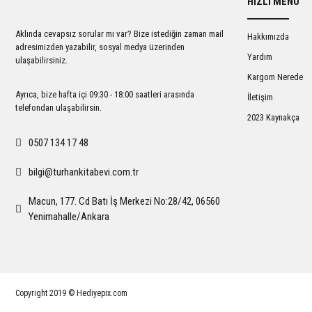
HIZLI MENÜ
Ürün açıklamasında eksik bilgiler bulunuyor.
Ürün bilgilerinde hatalar bulunuyor.
Aklında cevapsız sorular mı var? Bize istediğin zaman mail
Hakkımızda
Ürün fiyatı diğer sitelerden daha pahalı.
adresimizden yazabilir, sosyal medya üzerinden
Yardım
ulaşabilirsiniz.
Bu ürüne benzer farklı alternatifler olmalı.
Kargom Nerede
Ayrıca, bize hafta içi 09:30 - 18:00 saatleri arasında
İletişim
telefondan ulaşabilirsin.
2023 Kaynakça
0507 134 17 48
bilgi@turhankitabevi.com.tr
Macun, 177. Cd Batı İş Merkezi No:28/42, 06560
Yenimahalle/Ankara
Copyright 2019 © Hediyepix.com