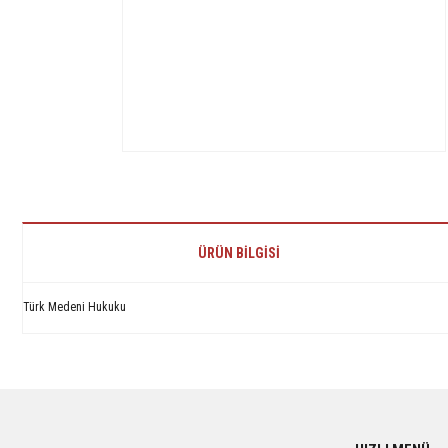
ÜRÜN BILGISI
Türk Medeni Hukuku
Bu ürünün fiyat bilgisi, resim, ürün açıklamalarında ve diğer konularda yetersiz 
Görüş ve önerileriniz için teşekkür ederiz.
Ürün resmi kalitesiz, bozuk veya görüntülenemiyor.