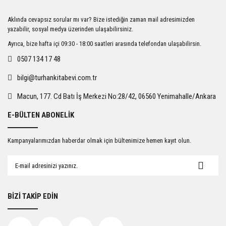
Ürün resmi kalitesiz, bozuk veya görüntülenemiyor.
Aklında cevapsız sorular mı var? Bize istediğin zaman mail adresimizden
Ürün açıklamasında eksik bilgiler bulunuyor.
yazabilir, sosyal medya üzerinden ulaşabilirsiniz.
Ürün bilgilerinde hatalar bulunuyor.
Ayrıca, bize hafta içi 09:30 - 18:00 saatleri arasında telefondan ulaşabilirsin.
Ürün fiyatı diğer sitelerden daha pahalı.
0507 134 17 48
Bu ürüne benzer farklı alternatifler olmalı.
bilgi@turhankitabevi.com.tr
Macun, 177. Cd Batı İş Merkezi No:28/42, 06560 Yenimahalle/Ankara
E-BÜLTEN ABONELİK
Gönder
Kampanyalarımızdan haberdar olmak için bültenimize hemen kayıt olun.
BİZİ TAKİP EDİN