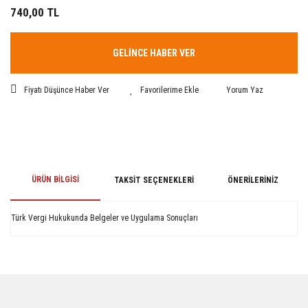
740,00 TL
GELİNCE HABER VER
Fiyatı Düşünce Haber Ver
Yorum Yaz
ÜRÜN BILGISI
TAKSIT SEÇENEKLERI
ÖNERILERINIZ
Türk Vergi Hukukunda Belgeler ve Uygulama Sonuçları
Bu ürünün fiyat bilgisi, resim, ürün açıklamalarında ve diğer konularda
yetersiz gördüğünüz noktaları öneri formunu kullanarak tarafımıza
iletebilirsiniz.
Görüş ve önerileriniz için teşekkür ederiz.