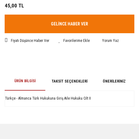
45,00 TL
GELİNCE HABER VER
Fiyatı Düşünce Haber Ver
Yorum Yaz
ÜRÜN BILGISI
TAKSIT SEÇENEKLERI
ÖNERILERINIZ
Türkçe - Almanca Türk Hukukuna Giriş Aile Hukuku Cilt II
Bu ürünün fiyat bilgisi, resim, ürün açıklamalarında ve diğer konularda
yetersiz gördüğünüz noktaları öneri formunu kullanarak tarafımıza
iletebilirsiniz.
Görüş ve önerileriniz için teşekkür ederiz.