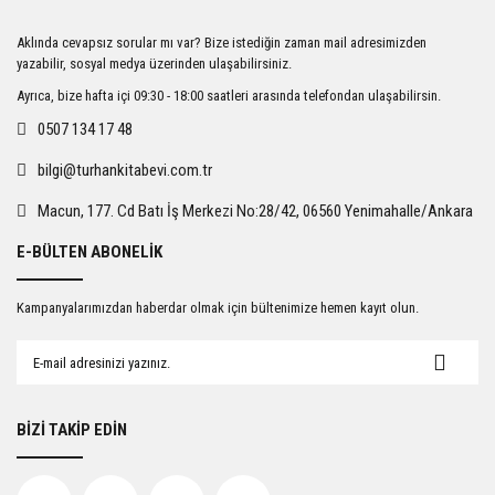
Ürün resmi kalitesiz, bozuk veya görüntülenemiyor.
Aklında cevapsız sorular mı var? Bize istediğin zaman mail adresimizden
Ürün açıklamasında eksik bilgiler bulunuyor.
yazabilir, sosyal medya üzerinden ulaşabilirsiniz.
Ürün bilgilerinde hatalar bulunuyor.
Ayrıca, bize hafta içi 09:30 - 18:00 saatleri arasında telefondan ulaşabilirsin.
Ürün fiyatı diğer sitelerden daha pahalı.
0507 134 17 48
Bu ürüne benzer farklı alternatifler olmalı.
bilgi@turhankitabevi.com.tr
Macun, 177. Cd Batı İş Merkezi No:28/42, 06560 Yenimahalle/Ankara
E-BÜLTEN ABONELİK
Gönder
Kampanyalarımızdan haberdar olmak için bültenimize hemen kayıt olun.
BİZİ TAKİP EDİN