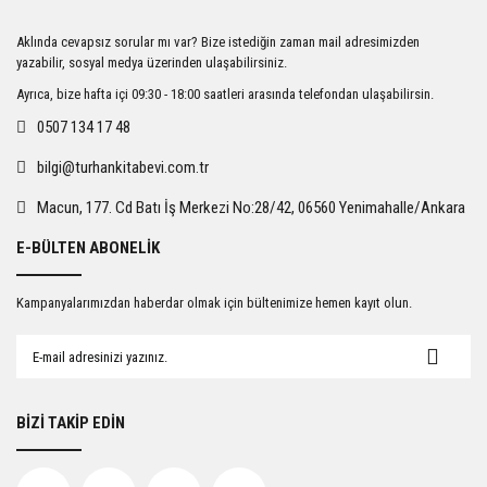
Ürün resmi kalitesiz, bozuk veya görüntülenemiyor.
Aklında cevapsız sorular mı var? Bize istediğin zaman mail adresimizden
Ürün açıklamasında eksik bilgiler bulunuyor.
yazabilir, sosyal medya üzerinden ulaşabilirsiniz.
Ürün bilgilerinde hatalar bulunuyor.
Ayrıca, bize hafta içi 09:30 - 18:00 saatleri arasında telefondan ulaşabilirsin.
Ürün fiyatı diğer sitelerden daha pahalı.
0507 134 17 48
Bu ürüne benzer farklı alternatifler olmalı.
bilgi@turhankitabevi.com.tr
Macun, 177. Cd Batı İş Merkezi No:28/42, 06560 Yenimahalle/Ankara
E-BÜLTEN ABONELİK
Gönder
Kampanyalarımızdan haberdar olmak için bültenimize hemen kayıt olun.
BİZİ TAKİP EDİN