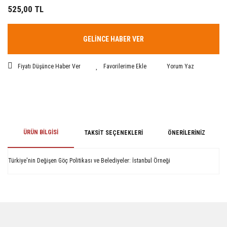
525,00 TL
GELİNCE HABER VER
Fiyatı Düşünce Haber Ver
Yorum Yaz
ÜRÜN BILGISI
TAKSIT SEÇENEKLERI
ÖNERILERINIZ
Türkiye'nin Değişen Göç Politikası ve Belediyeler: İstanbul Örneği
Bu ürünün fiyat bilgisi, resim, ürün açıklamalarında ve diğer konularda
yetersiz gördüğünüz noktaları öneri formunu kullanarak tarafımıza
iletebilirsiniz.
Görüş ve önerileriniz için teşekkür ederiz.