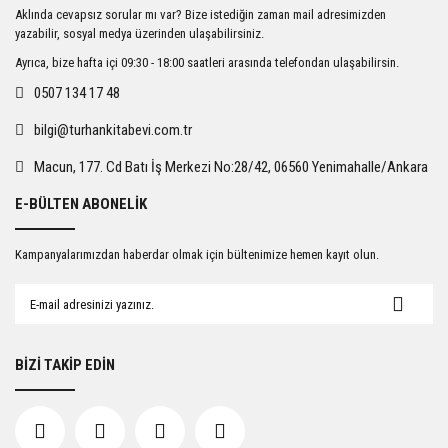
Ürün resmi kalitesiz, bozuk veya görüntülenemiyor.
Aklında cevapsız sorular mı var? Bize istediğin zaman mail adresimizden
Ürün açıklamasında eksik bilgiler bulunuyor.
yazabilir, sosyal medya üzerinden ulaşabilirsiniz.
Ürün bilgilerinde hatalar bulunuyor.
Ayrıca, bize hafta içi 09:30 - 18:00 saatleri arasında telefondan ulaşabilirsin.
Ürün fiyatı diğer sitelerden daha pahalı.
0507 134 17 48
Bu ürüne benzer farklı alternatifler olmalı.
bilgi@turhankitabevi.com.tr
Macun, 177. Cd Batı İş Merkezi No:28/42, 06560 Yenimahalle/Ankara
E-BÜLTEN ABONELİK
Gönder
Kampanyalarımızdan haberdar olmak için bültenimize hemen kayıt olun.
BİZİ TAKİP EDİN