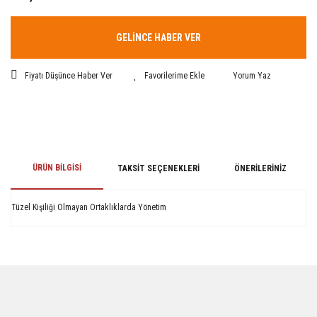
GELİNCE HABER VER
Fiyatı Düşünce Haber Ver
Yorum Yaz
ÜRÜN BILGISI
TAKSIT SEÇENEKLERI
ÖNERILERINIZ
Tüzel Kişiliği Olmayan Ortaklıklarda Yönetim
Bu ürünün fiyat bilgisi, resim, ürün açıklamalarında ve diğer konularda
yetersiz gördüğünüz noktaları öneri formunu kullanarak tarafımıza
iletebilirsiniz.
Görüş ve önerileriniz için teşekkür ederiz.