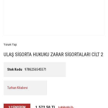
Yorum Yap
ULAŞ SİGORTA HUKUKU ZARAR SİGORTALARI CİLT 2
Stok Kodu
9786256545571
Turhan Kitabevi
1.572,50 TL
%15
İNDİRİM
1.850,00 TL