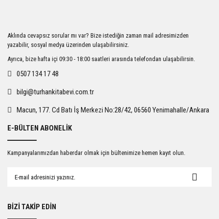
Görüş ve önerileriniz için teşekkür ederiz.
Ürün resmi kalitesiz, bozuk veya görüntülenemiyor.
Aklında cevapsız sorular mı var? Bize istediğin zaman mail adresimizden
Ürün açıklamasında eksik bilgiler bulunuyor.
yazabilir, sosyal medya üzerinden ulaşabilirsiniz.
Ürün bilgilerinde hatalar bulunuyor.
Ayrıca, bize hafta içi 09:30 - 18:00 saatleri arasında telefondan ulaşabilirsin.
Ürün fiyatı diğer sitelerden daha pahalı.
0507 134 17 48
Bu ürüne benzer farklı alternatifler olmalı.
bilgi@turhankitabevi.com.tr
Macun, 177. Cd Batı İş Merkezi No:28/42, 06560 Yenimahalle/Ankara
E-BÜLTEN ABONELİK
Gönder
Kampanyalarımızdan haberdar olmak için bültenimize hemen kayıt olun.
BİZİ TAKİP EDİN