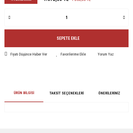
SEPETE EKLE
Fiyatı Düşünce Haber Ver
Yorum Yaz
ÜRÜN BILGISI
TAKSIT SEÇENEKLERI
ÖNERILERINIZ
Bu ürünün fiyat bilgisi, resim, ürün açıklamalarında ve diğer konularda
yetersiz gördüğünüz noktaları öneri formunu kullanarak tarafımıza
iletebilirsiniz.