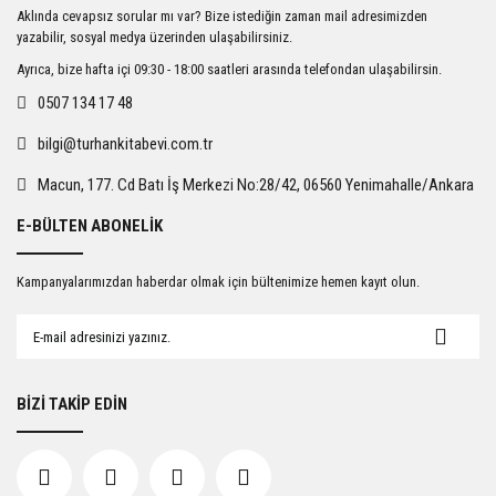
Ürün resmi kalitesiz, bozuk veya görüntülenemiyor.
Aklında cevapsız sorular mı var? Bize istediğin zaman mail adresimizden
Ürün açıklamasında eksik bilgiler bulunuyor.
yazabilir, sosyal medya üzerinden ulaşabilirsiniz.
Ürün bilgilerinde hatalar bulunuyor.
Ayrıca, bize hafta içi 09:30 - 18:00 saatleri arasında telefondan ulaşabilirsin.
Ürün fiyatı diğer sitelerden daha pahalı.
0507 134 17 48
Bu ürüne benzer farklı alternatifler olmalı.
bilgi@turhankitabevi.com.tr
Macun, 177. Cd Batı İş Merkezi No:28/42, 06560 Yenimahalle/Ankara
E-BÜLTEN ABONELİK
Gönder
Kampanyalarımızdan haberdar olmak için bültenimize hemen kayıt olun.
BİZİ TAKİP EDİN