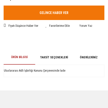
GELİNCE HABER VER
Fiyatı Düşünce Haber Ver
Yorum Yaz
ÜRÜN BILGISI
TAKSIT SEÇENEKLERI
ÖNERILERINIZ
Uluslararası Adli İşbirliği Kanunu Çerçevesinde İade
Bu ürünün fiyat bilgisi, resim, ürün açıklamalarında ve diğer konularda
yetersiz gördüğünüz noktaları öneri formunu kullanarak tarafımıza
iletebilirsiniz.
Görüş ve önerileriniz için teşekkür ederiz.