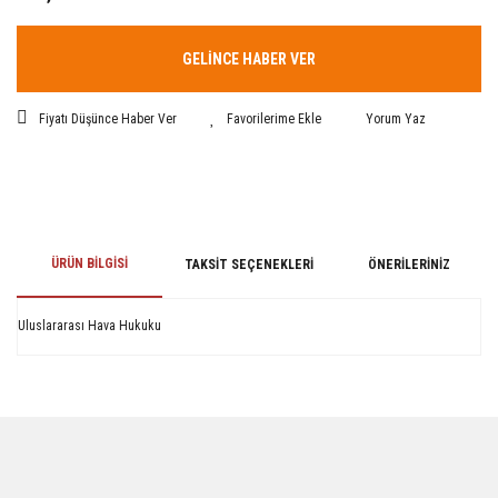
GELİNCE HABER VER
Fiyatı Düşünce Haber Ver
Yorum Yaz
ÜRÜN BILGISI
TAKSIT SEÇENEKLERI
ÖNERILERINIZ
Uluslararası Hava Hukuku
Bu ürünün fiyat bilgisi, resim, ürün açıklamalarında ve diğer konularda
yetersiz gördüğünüz noktaları öneri formunu kullanarak tarafımıza
iletebilirsiniz.
Görüş ve önerileriniz için teşekkür ederiz.