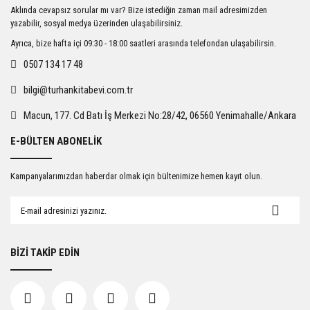
Ürün resmi kalitesiz, bozuk veya görüntülenemiyor.
Aklında cevapsız sorular mı var? Bize istediğin zaman mail adresimizden
Ürün açıklamasında eksik bilgiler bulunuyor.
yazabilir, sosyal medya üzerinden ulaşabilirsiniz.
Ürün bilgilerinde hatalar bulunuyor.
Ayrıca, bize hafta içi 09:30 - 18:00 saatleri arasında telefondan ulaşabilirsin.
Ürün fiyatı diğer sitelerden daha pahalı.
0507 134 17 48
Bu ürüne benzer farklı alternatifler olmalı.
bilgi@turhankitabevi.com.tr
Macun, 177. Cd Batı İş Merkezi No:28/42, 06560 Yenimahalle/Ankara
E-BÜLTEN ABONELİK
Gönder
Kampanyalarımızdan haberdar olmak için bültenimize hemen kayıt olun.
BİZİ TAKİP EDİN