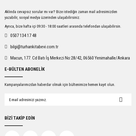
Ürün resmi kalitesiz, bozuk veya görüntülenemiyor.
Aklında cevapsız sorular mı var? Bize istediğin zaman mail adresimizden
Ürün açıklamasında eksik bilgiler bulunuyor.
yazabilir, sosyal medya üzerinden ulaşabilirsiniz.
Ürün bilgilerinde hatalar bulunuyor.
Ayrıca, bize hafta içi 09:30 - 18:00 saatleri arasında telefondan ulaşabilirsin.
Ürün fiyatı diğer sitelerden daha pahalı.
0507 134 17 48
Bu ürüne benzer farklı alternatifler olmalı.
bilgi@turhankitabevi.com.tr
Macun, 177. Cd Batı İş Merkezi No:28/42, 06560 Yenimahalle/Ankara
E-BÜLTEN ABONELİK
Gönder
Kampanyalarımızdan haberdar olmak için bültenimize hemen kayıt olun.
BİZİ TAKİP EDİN