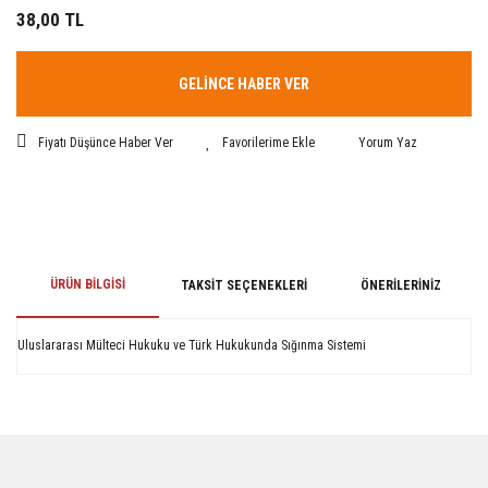
38,00 TL
GELİNCE HABER VER
Fiyatı Düşünce Haber Ver
Yorum Yaz
ÜRÜN BILGISI
TAKSIT SEÇENEKLERI
ÖNERILERINIZ
Uluslararası Mülteci Hukuku ve Türk Hukukunda Sığınma Sistemi
Bu ürünün fiyat bilgisi, resim, ürün açıklamalarında ve diğer konularda
yetersiz gördüğünüz noktaları öneri formunu kullanarak tarafımıza
iletebilirsiniz.
Görüş ve önerileriniz için teşekkür ederiz.