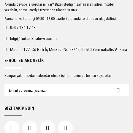
Ürün resmi kalitesiz, bozuk veya görüntülenemiyor.
Aklında cevapsız sorular mı var? Bize istediğin zaman mail adresimizden
Ürün açıklamasında eksik bilgiler bulunuyor.
yazabilir, sosyal medya üzerinden ulaşabilirsiniz.
Ürün bilgilerinde hatalar bulunuyor.
Ayrıca, bize hafta içi 09:30 - 18:00 saatleri arasında telefondan ulaşabilirsin.
Ürün fiyatı diğer sitelerden daha pahalı.
0507 134 17 48
Bu ürüne benzer farklı alternatifler olmalı.
bilgi@turhankitabevi.com.tr
Macun, 177. Cd Batı İş Merkezi No:28/42, 06560 Yenimahalle/Ankara
E-BÜLTEN ABONELİK
Gönder
Kampanyalarımızdan haberdar olmak için bültenimize hemen kayıt olun.
BİZİ TAKİP EDİN