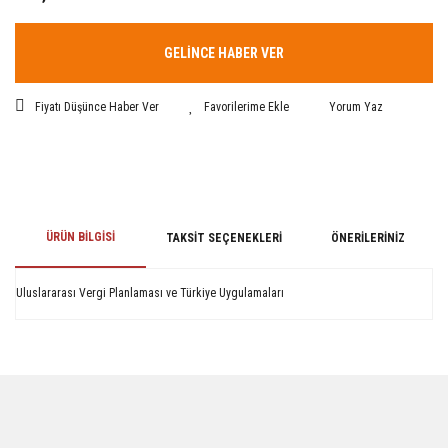
GELİNCE HABER VER
Fiyatı Düşünce Haber Ver
Yorum Yaz
ÜRÜN BILGISI
TAKSIT SEÇENEKLERI
ÖNERILERINIZ
Uluslararası Vergi Planlaması ve Türkiye Uygulamaları
Bu ürünün fiyat bilgisi, resim, ürün açıklamalarında ve diğer konularda
yetersiz gördüğünüz noktaları öneri formunu kullanarak tarafımıza
iletebilirsiniz.
Görüş ve önerileriniz için teşekkür ederiz.