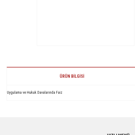
ÜRÜN BILGISI
Uygulama ve Hukuk Davalarında Faiz
Bu ürünün fiyat bilgisi, resim, ürün açıklamalarında ve diğer konularda yetersiz 
Görüş ve önerileriniz için teşekkür ederiz.
Ürün resmi kalitesiz, bozuk veya görüntülenemiyor.