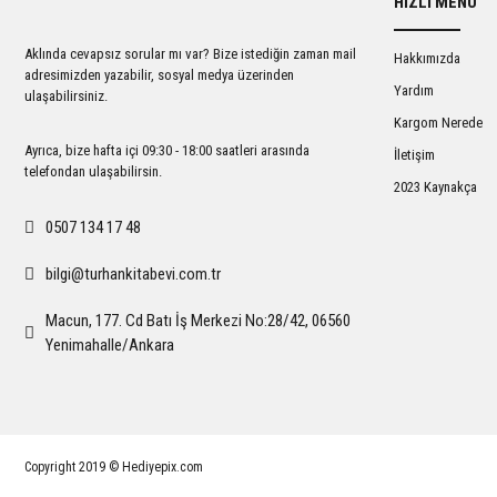
HIZLI MENÜ
Ürün açıklamasında eksik bilgiler bulunuyor.
Ürün bilgilerinde hatalar bulunuyor.
Aklında cevapsız sorular mı var? Bize istediğin zaman mail
Hakkımızda
Ürün fiyatı diğer sitelerden daha pahalı.
adresimizden yazabilir, sosyal medya üzerinden
Yardım
ulaşabilirsiniz.
Bu ürüne benzer farklı alternatifler olmalı.
Kargom Nerede
Ayrıca, bize hafta içi 09:30 - 18:00 saatleri arasında
İletişim
telefondan ulaşabilirsin.
2023 Kaynakça
0507 134 17 48
bilgi@turhankitabevi.com.tr
Macun, 177. Cd Batı İş Merkezi No:28/42, 06560
Yenimahalle/Ankara
Copyright 2019 © Hediyepix.com