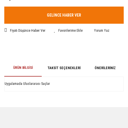
GELİNCE HABER VER
Fiyatı Düşünce Haber Ver
Yorum Yaz
ÜRÜN BILGISI
TAKSIT SEÇENEKLERI
ÖNERILERINIZ
Uygulamada Uluslararası Suçlar
Bu ürünün fiyat bilgisi, resim, ürün açıklamalarında ve diğer konularda
yetersiz gördüğünüz noktaları öneri formunu kullanarak tarafımıza
iletebilirsiniz.
Görüş ve önerileriniz için teşekkür ederiz.