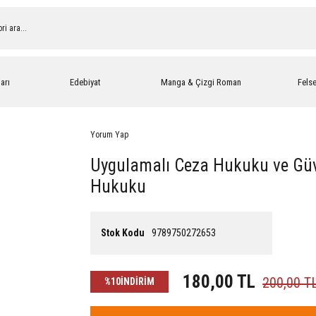
arı
Edebiyat
Manga & Çizgi Roman
Fels
Yorum Yap
Uygulamalı Ceza Hukuku ve Güve
Hukuku
Stok Kodu
9789750272653
180,00 TL
200,00 T
%10
İNDİRİM