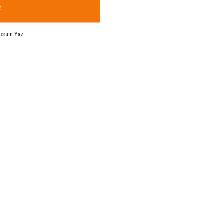
R
Yorum Yaz