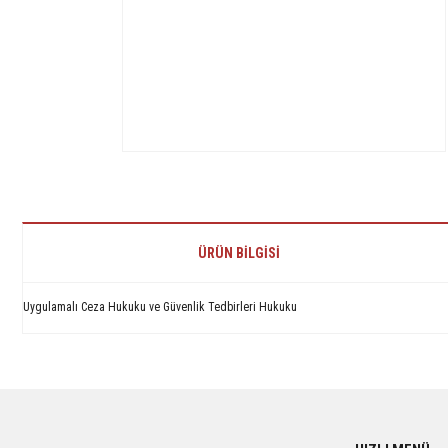
ÜRÜN BILGISI
Uygulamalı Ceza Hukuku ve Güvenlik Tedbirleri Hukuku
Bu ürünün fiyat bilgisi, resim, ürün açıklamalarında ve diğer konularda yetersiz 
Görüş ve önerileriniz için teşekkür ederiz.
Ürün resmi kalitesiz, bozuk veya görüntülenemiyor.