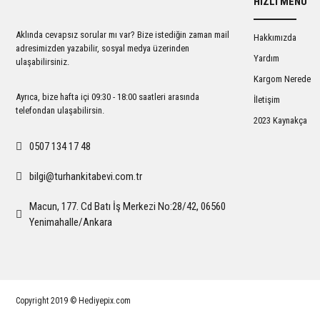
HIZLI MENÜ
Ürün açıklamasında eksik bilgiler bulunuyor.
Ürün bilgilerinde hatalar bulunuyor.
Aklında cevapsız sorular mı var? Bize istediğin zaman mail
Hakkımızda
Ürün fiyatı diğer sitelerden daha pahalı.
adresimizden yazabilir, sosyal medya üzerinden
Yardım
ulaşabilirsiniz.
Bu ürüne benzer farklı alternatifler olmalı.
Kargom Nerede
Ayrıca, bize hafta içi 09:30 - 18:00 saatleri arasında
İletişim
telefondan ulaşabilirsin.
2023 Kaynakça
0507 134 17 48
bilgi@turhankitabevi.com.tr
Macun, 177. Cd Batı İş Merkezi No:28/42, 06560
Yenimahalle/Ankara
Copyright 2019 © Hediyepix.com