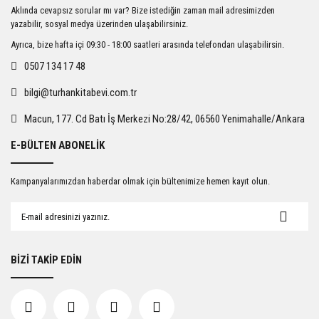
Ürün resmi kalitesiz, bozuk veya görüntülenemiyor.
Aklında cevapsız sorular mı var? Bize istediğin zaman mail adresimizden
Ürün açıklamasında eksik bilgiler bulunuyor.
yazabilir, sosyal medya üzerinden ulaşabilirsiniz.
Ürün bilgilerinde hatalar bulunuyor.
Ayrıca, bize hafta içi 09:30 - 18:00 saatleri arasında telefondan ulaşabilirsin.
Ürün fiyatı diğer sitelerden daha pahalı.
0507 134 17 48
Bu ürüne benzer farklı alternatifler olmalı.
bilgi@turhankitabevi.com.tr
Macun, 177. Cd Batı İş Merkezi No:28/42, 06560 Yenimahalle/Ankara
E-BÜLTEN ABONELİK
Gönder
Kampanyalarımızdan haberdar olmak için bültenimize hemen kayıt olun.
BİZİ TAKİP EDİN