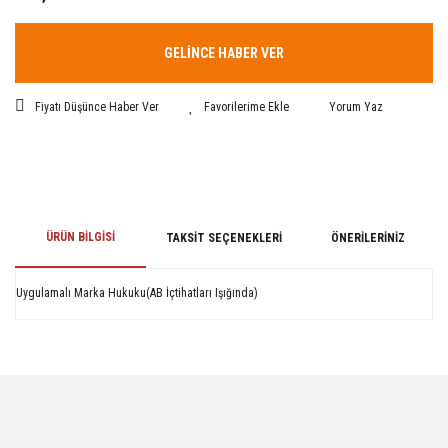
GELİNCE HABER VER
Fiyatı Düşünce Haber Ver
Yorum Yaz
ÜRÜN BILGISI
TAKSIT SEÇENEKLERI
ÖNERILERINIZ
Uygulamalı Marka Hukuku(AB İçtihatları Işığında)
Bu ürünün fiyat bilgisi, resim, ürün açıklamalarında ve diğer konularda
yetersiz gördüğünüz noktaları öneri formunu kullanarak tarafımıza
iletebilirsiniz.
Görüş ve önerileriniz için teşekkür ederiz.