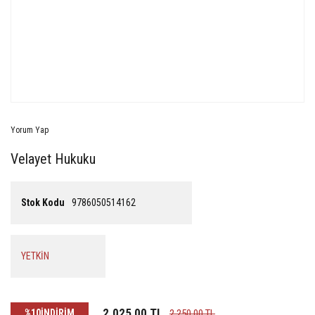
Yorum Yap
Velayet Hukuku
Stok Kodu
9786050514162
YETKİN
2.025,00 TL
%10
İNDİRİM
2.250,00 TL