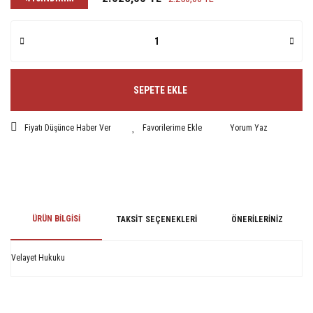
SEPETE EKLE
Fiyatı Düşünce Haber Ver
Yorum Yaz
ÜRÜN BILGISI
TAKSIT SEÇENEKLERI
ÖNERILERINIZ
Velayet Hukuku
Bu ürünün fiyat bilgisi, resim, ürün açıklamalarında ve diğer konularda
yetersiz gördüğünüz noktaları öneri formunu kullanarak tarafımıza