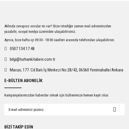
iletebilirsiniz.
Görüş ve önerileriniz için teşekkür ederiz.
Ürün resmi kalitesiz, bozuk veya görüntülenemiyor.
Aklında cevapsız sorular mı var? Bize istediğin zaman mail adresimizden
Ürün açıklamasında eksik bilgiler bulunuyor.
yazabilir, sosyal medya üzerinden ulaşabilirsiniz.
Ürün bilgilerinde hatalar bulunuyor.
Ayrıca, bize hafta içi 09:30 - 18:00 saatleri arasında telefondan ulaşabilirsin.
Ürün fiyatı diğer sitelerden daha pahalı.
0507 134 17 48
Bu ürüne benzer farklı alternatifler olmalı.
bilgi@turhankitabevi.com.tr
Macun, 177. Cd Batı İş Merkezi No:28/42, 06560 Yenimahalle/Ankara
E-BÜLTEN ABONELİK
Gönder
Kampanyalarımızdan haberdar olmak için bültenimize hemen kayıt olun.
BİZİ TAKİP EDİN