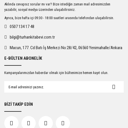
Ürün resmi kalitesiz, bozuk veya görüntülenemiyor.
Aklında cevapsız sorular mı var? Bize istediğin zaman mail adresimizden
Ürün açıklamasında eksik bilgiler bulunuyor.
yazabilir, sosyal medya üzerinden ulaşabilirsiniz.
Ürün bilgilerinde hatalar bulunuyor.
Ayrıca, bize hafta içi 09:30 - 18:00 saatleri arasında telefondan ulaşabilirsin.
Ürün fiyatı diğer sitelerden daha pahalı.
0507 134 17 48
Bu ürüne benzer farklı alternatifler olmalı.
bilgi@turhankitabevi.com.tr
Macun, 177. Cd Batı İş Merkezi No:28/42, 06560 Yenimahalle/Ankara
E-BÜLTEN ABONELİK
Gönder
Kampanyalarımızdan haberdar olmak için bültenimize hemen kayıt olun.
BİZİ TAKİP EDİN