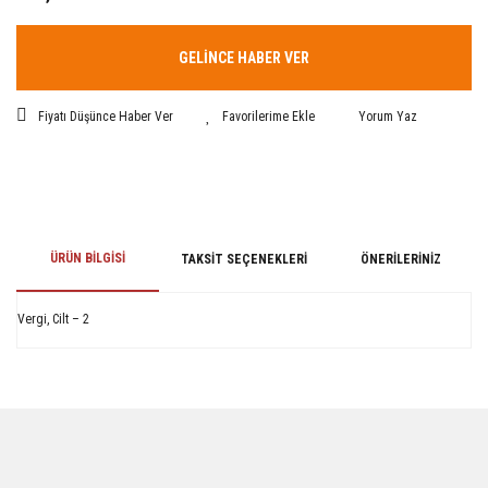
GELİNCE HABER VER
Fiyatı Düşünce Haber Ver
Yorum Yaz
ÜRÜN BILGISI
TAKSIT SEÇENEKLERI
ÖNERILERINIZ
Vergi, Cilt – 2
Bu ürünün fiyat bilgisi, resim, ürün açıklamalarında ve diğer konularda
yetersiz gördüğünüz noktaları öneri formunu kullanarak tarafımıza
iletebilirsiniz.
Görüş ve önerileriniz için teşekkür ederiz.