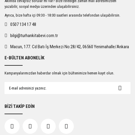
Aklında cevapsız sorular mı var? Bize istediğin zaman mail adresimizden
Ürün açıklamasında eksik bilgiler bulunuyor.
yazabilir, sosyal medya üzerinden ulaşabilirsiniz.
Ürün bilgilerinde hatalar bulunuyor.
Ayrıca, bize hafta içi 09:30 - 18:00 saatleri arasında telefondan ulaşabilirsin.
Ürün fiyatı diğer sitelerden daha pahalı.
0507 134 17 48
Bu ürüne benzer farklı alternatifler olmalı.
bilgi@turhankitabevi.com.tr
Macun, 177. Cd Batı İş Merkezi No:28/42, 06560 Yenimahalle/Ankara
E-BÜLTEN ABONELİK
Gönder
Kampanyalarımızdan haberdar olmak için bültenimize hemen kayıt olun.
BİZİ TAKİP EDİN