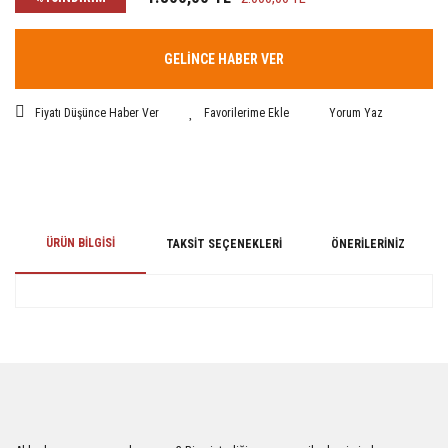
GELİNCE HABER VER
Fiyatı Düşünce Haber Ver
Yorum Yaz
ÜRÜN BILGISI
TAKSIT SEÇENEKLERI
ÖNERILERINIZ
Bu ürünün fiyat bilgisi, resim, ürün açıklamalarında ve diğer konularda
yetersiz gördüğünüz noktaları öneri formunu kullanarak tarafımıza
iletebilirsiniz.
Görüş ve önerileriniz için teşekkür ederiz.
Ürün resmi kalitesiz, bozuk veya görüntülenemiyor.