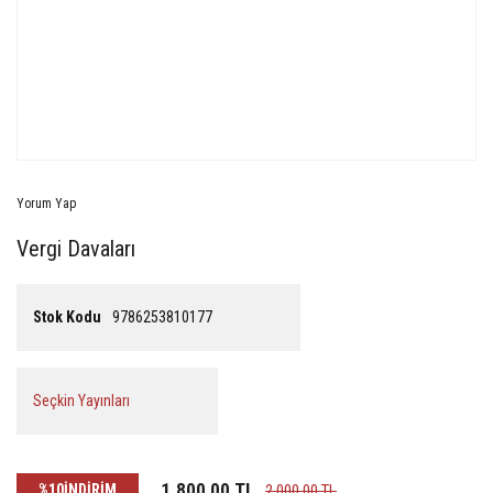
Yorum Yap
Vergi Davaları
Stok Kodu
9786253810177
Seçkin Yayınları
1.800,00 TL
%10
İNDİRİM
2.000,00 TL