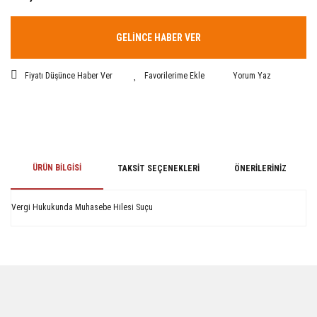
GELİNCE HABER VER
Fiyatı Düşünce Haber Ver
Yorum Yaz
ÜRÜN BILGISI
TAKSIT SEÇENEKLERI
ÖNERILERINIZ
Vergi Hukukunda Muhasebe Hilesi Suçu
Bu ürünün fiyat bilgisi, resim, ürün açıklamalarında ve diğer konularda
yetersiz gördüğünüz noktaları öneri formunu kullanarak tarafımıza
iletebilirsiniz.
Görüş ve önerileriniz için teşekkür ederiz.