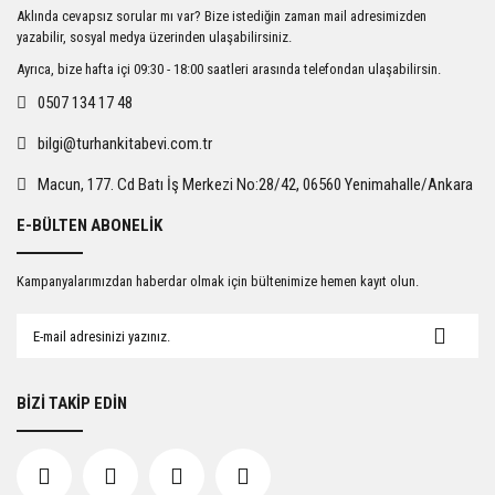
Ürün resmi kalitesiz, bozuk veya görüntülenemiyor.
Aklında cevapsız sorular mı var? Bize istediğin zaman mail adresimizden
Ürün açıklamasında eksik bilgiler bulunuyor.
yazabilir, sosyal medya üzerinden ulaşabilirsiniz.
Ürün bilgilerinde hatalar bulunuyor.
Ayrıca, bize hafta içi 09:30 - 18:00 saatleri arasında telefondan ulaşabilirsin.
Ürün fiyatı diğer sitelerden daha pahalı.
0507 134 17 48
Bu ürüne benzer farklı alternatifler olmalı.
bilgi@turhankitabevi.com.tr
Macun, 177. Cd Batı İş Merkezi No:28/42, 06560 Yenimahalle/Ankara
E-BÜLTEN ABONELİK
Gönder
Kampanyalarımızdan haberdar olmak için bültenimize hemen kayıt olun.
BİZİ TAKİP EDİN