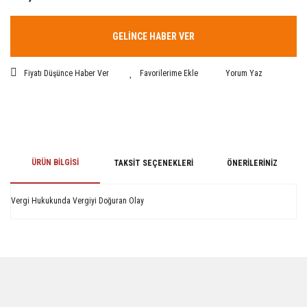
GELİNCE HABER VER
Fiyatı Düşünce Haber Ver
Yorum Yaz
ÜRÜN BILGISI
TAKSIT SEÇENEKLERI
ÖNERILERINIZ
Vergi Hukukunda Vergiyi Doğuran Olay
Bu ürünün fiyat bilgisi, resim, ürün açıklamalarında ve diğer konularda
yetersiz gördüğünüz noktaları öneri formunu kullanarak tarafımıza
iletebilirsiniz.
Görüş ve önerileriniz için teşekkür ederiz.