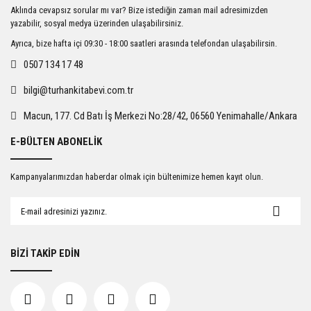
Ürün resmi kalitesiz, bozuk veya görüntülenemiyor.
Aklında cevapsız sorular mı var? Bize istediğin zaman mail adresimizden
Ürün açıklamasında eksik bilgiler bulunuyor.
yazabilir, sosyal medya üzerinden ulaşabilirsiniz.
Ürün bilgilerinde hatalar bulunuyor.
Ayrıca, bize hafta içi 09:30 - 18:00 saatleri arasında telefondan ulaşabilirsin.
Ürün fiyatı diğer sitelerden daha pahalı.
0507 134 17 48
Bu ürüne benzer farklı alternatifler olmalı.
bilgi@turhankitabevi.com.tr
Macun, 177. Cd Batı İş Merkezi No:28/42, 06560 Yenimahalle/Ankara
E-BÜLTEN ABONELİK
Gönder
Kampanyalarımızdan haberdar olmak için bültenimize hemen kayıt olun.
BİZİ TAKİP EDİN