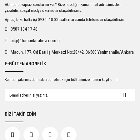
Ürün resmi kalitesiz, bozuk veya görüntülenemiyor.
Aklında cevapsız sorular mı var? Bize istediğin zaman mail adresimizden
Ürün açıklamasında eksik bilgiler bulunuyor.
yazabilir, sosyal medya üzerinden ulaşabilirsiniz.
Ürün bilgilerinde hatalar bulunuyor.
Ayrıca, bize hafta içi 09:30 - 18:00 saatleri arasında telefondan ulaşabilirsin.
Ürün fiyatı diğer sitelerden daha pahalı.
0507 134 17 48
Bu ürüne benzer farklı alternatifler olmalı.
bilgi@turhankitabevi.com.tr
Macun, 177. Cd Batı İş Merkezi No:28/42, 06560 Yenimahalle/Ankara
E-BÜLTEN ABONELİK
Gönder
Kampanyalarımızdan haberdar olmak için bültenimize hemen kayıt olun.
BİZİ TAKİP EDİN