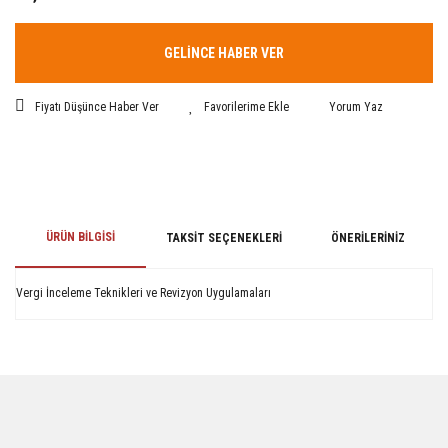
GELİNCE HABER VER
Fiyatı Düşünce Haber Ver
Yorum Yaz
ÜRÜN BILGISI
TAKSIT SEÇENEKLERI
ÖNERILERINIZ
Vergi İnceleme Teknikleri ve Revizyon Uygulamaları
Bu ürünün fiyat bilgisi, resim, ürün açıklamalarında ve diğer konularda
yetersiz gördüğünüz noktaları öneri formunu kullanarak tarafımıza
iletebilirsiniz.
Görüş ve önerileriniz için teşekkür ederiz.