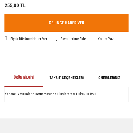
255,00 TL
GELİNCE HABER VER
Fiyatı Düşünce Haber Ver
Yorum Yaz
ÜRÜN BILGISI
TAKSIT SEÇENEKLERI
ÖNERILERINIZ
Yabancı Yatırımların Korunmasında Uluslararası Hukukun Rolü
Bu ürünün fiyat bilgisi, resim, ürün açıklamalarında ve diğer konularda
yetersiz gördüğünüz noktaları öneri formunu kullanarak tarafımıza
iletebilirsiniz.
Görüş ve önerileriniz için teşekkür ederiz.