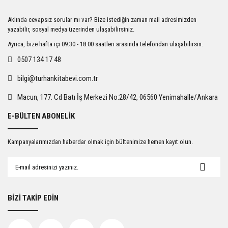
Ürün resmi kalitesiz, bozuk veya görüntülenemiyor.
Aklında cevapsız sorular mı var? Bize istediğin zaman mail adresimizden
Ürün açıklamasında eksik bilgiler bulunuyor.
yazabilir, sosyal medya üzerinden ulaşabilirsiniz.
Ürün bilgilerinde hatalar bulunuyor.
Ayrıca, bize hafta içi 09:30 - 18:00 saatleri arasında telefondan ulaşabilirsin.
Ürün fiyatı diğer sitelerden daha pahalı.
0507 134 17 48
Bu ürüne benzer farklı alternatifler olmalı.
bilgi@turhankitabevi.com.tr
Macun, 177. Cd Batı İş Merkezi No:28/42, 06560 Yenimahalle/Ankara
E-BÜLTEN ABONELİK
Gönder
Kampanyalarımızdan haberdar olmak için bültenimize hemen kayıt olun.
BİZİ TAKİP EDİN