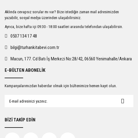
Ürün resmi kalitesiz, bozuk veya görüntülenemiyor.
Aklında cevapsız sorular mı var? Bize istediğin zaman mail adresimizden
Ürün açıklamasında eksik bilgiler bulunuyor.
yazabilir, sosyal medya üzerinden ulaşabilirsiniz.
Ürün bilgilerinde hatalar bulunuyor.
Ayrıca, bize hafta içi 09:30 - 18:00 saatleri arasında telefondan ulaşabilirsin.
Ürün fiyatı diğer sitelerden daha pahalı.
0507 134 17 48
Bu ürüne benzer farklı alternatifler olmalı.
bilgi@turhankitabevi.com.tr
Macun, 177. Cd Batı İş Merkezi No:28/42, 06560 Yenimahalle/Ankara
E-BÜLTEN ABONELİK
Gönder
Kampanyalarımızdan haberdar olmak için bültenimize hemen kayıt olun.
BİZİ TAKİP EDİN