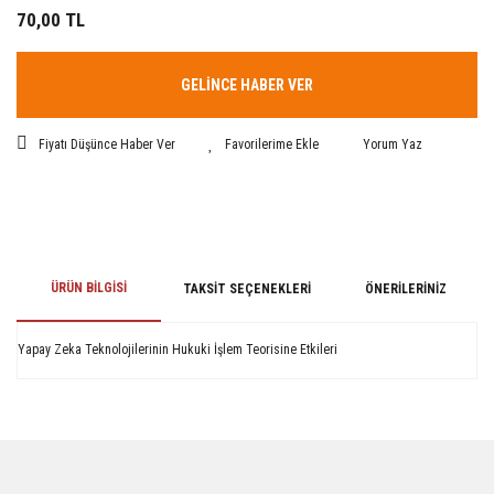
70,00 TL
GELİNCE HABER VER
Fiyatı Düşünce Haber Ver
Yorum Yaz
ÜRÜN BILGISI
TAKSIT SEÇENEKLERI
ÖNERILERINIZ
Yapay Zeka Teknolojilerinin Hukuki İşlem Teorisine Etkileri
Bu ürünün fiyat bilgisi, resim, ürün açıklamalarında ve diğer konularda
yetersiz gördüğünüz noktaları öneri formunu kullanarak tarafımıza
iletebilirsiniz.
Görüş ve önerileriniz için teşekkür ederiz.