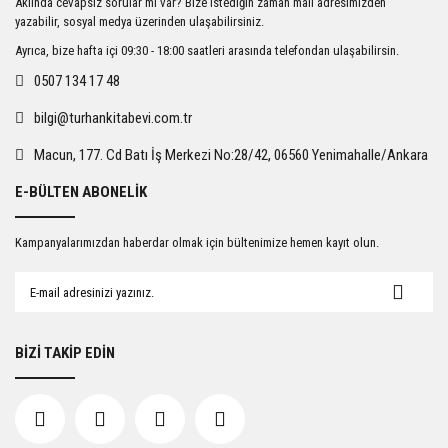
Aklında cevapsız sorular mı var? Bize istediğin zaman mail adresimizden
Ürün açıklamasında eksik bilgiler bulunuyor.
yazabilir, sosyal medya üzerinden ulaşabilirsiniz.
Ürün bilgilerinde hatalar bulunuyor.
Ayrıca, bize hafta içi 09:30 - 18:00 saatleri arasında telefondan ulaşabilirsin.
Ürün fiyatı diğer sitelerden daha pahalı.
0507 134 17 48
Bu ürüne benzer farklı alternatifler olmalı.
bilgi@turhankitabevi.com.tr
Macun, 177. Cd Batı İş Merkezi No:28/42, 06560 Yenimahalle/Ankara
E-BÜLTEN ABONELİK
Gönder
Kampanyalarımızdan haberdar olmak için bültenimize hemen kayıt olun.
BİZİ TAKİP EDİN