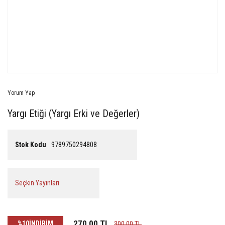
Yorum Yap
Yargı Etiği (Yargı Erki ve Değerler)
Stok Kodu
9789750294808
Seçkin Yayınları
270,00 TL
%10
İNDİRİM
300,00 TL