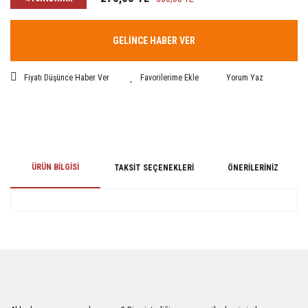
GELİNCE HABER VER
Fiyatı Düşünce Haber Ver
Yorum Yaz
ÜRÜN BILGISI
TAKSIT SEÇENEKLERI
ÖNERILERINIZ
Bu ürünün fiyat bilgisi, resim, ürün açıklamalarında ve diğer konularda
yetersiz gördüğünüz noktaları öneri formunu kullanarak tarafımıza
iletebilirsiniz.
Görüş ve önerileriniz için teşekkür ederiz.
Ürün resmi kalitesiz, bozuk veya görüntülenemiyor.