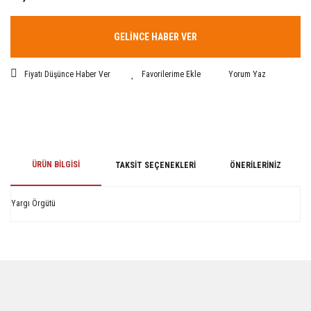
GELİNCE HABER VER
Fiyatı Düşünce Haber Ver
Yorum Yaz
ÜRÜN BILGISI
TAKSIT SEÇENEKLERI
ÖNERILERINIZ
Yargı Örgütü
Bu ürünün fiyat bilgisi, resim, ürün açıklamalarında ve diğer konularda
yetersiz gördüğünüz noktaları öneri formunu kullanarak tarafımıza
iletebilirsiniz.
Görüş ve önerileriniz için teşekkür ederiz.