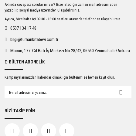
Ürün resmi kalitesiz, bozuk veya görüntülenemiyor.
Aklında cevapsız sorular mı var? Bize istediğin zaman mail adresimizden
Ürün açıklamasında eksik bilgiler bulunuyor.
yazabilir, sosyal medya üzerinden ulaşabilirsiniz.
Ürün bilgilerinde hatalar bulunuyor.
Ayrıca, bize hafta içi 09:30 - 18:00 saatleri arasında telefondan ulaşabilirsin.
Ürün fiyatı diğer sitelerden daha pahalı.
0507 134 17 48
Bu ürüne benzer farklı alternatifler olmalı.
bilgi@turhankitabevi.com.tr
Macun, 177. Cd Batı İş Merkezi No:28/42, 06560 Yenimahalle/Ankara
E-BÜLTEN ABONELİK
Gönder
Kampanyalarımızdan haberdar olmak için bültenimize hemen kayıt olun.
BİZİ TAKİP EDİN