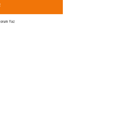
R
Yorum Yaz