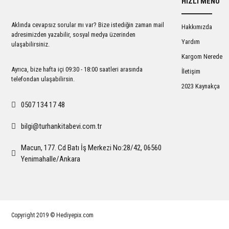
HIZLI MENÜ
Ürün açıklamasında eksik bilgiler bulunuyor.
Ürün bilgilerinde hatalar bulunuyor.
Aklında cevapsız sorular mı var? Bize istediğin zaman mail
Hakkımızda
Ürün fiyatı diğer sitelerden daha pahalı.
adresimizden yazabilir, sosyal medya üzerinden
Yardım
ulaşabilirsiniz.
Bu ürüne benzer farklı alternatifler olmalı.
Kargom Nerede
Ayrıca, bize hafta içi 09:30 - 18:00 saatleri arasında
İletişim
telefondan ulaşabilirsin.
2023 Kaynakça
0507 134 17 48
bilgi@turhankitabevi.com.tr
Macun, 177. Cd Batı İş Merkezi No:28/42, 06560
Yenimahalle/Ankara
Copyright 2019 © Hediyepix.com