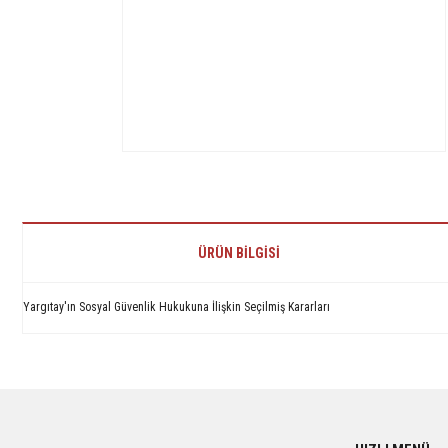
ÜRÜN BILGISI
Yargıtay'ın Sosyal Güvenlik Hukukuna İlişkin Seçilmiş Kararları
Bu ürünün fiyat bilgisi, resim, ürün açıklamalarında ve diğer konularda yetersiz 
Görüş ve önerileriniz için teşekkür ederiz.
Ürün resmi kalitesiz, bozuk veya görüntülenemiyor.