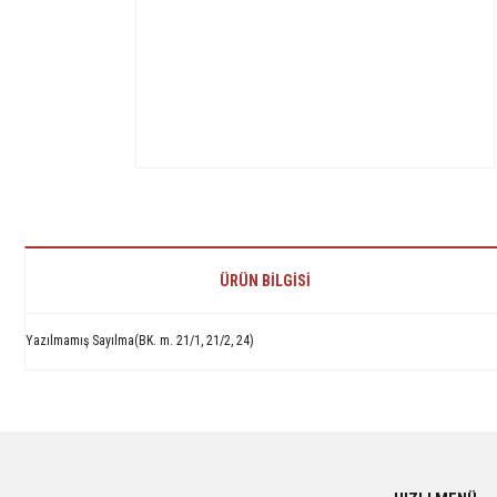
ÜRÜN BILGISI
Yazılmamış Sayılma(BK. m. 21/1, 21/2, 24)
Bu ürünün fiyat bilgisi, resim, ürün açıklamalarında ve diğer konularda yetersiz 
Görüş ve önerileriniz için teşekkür ederiz.
Ürün resmi kalitesiz, bozuk veya görüntülenemiyor.