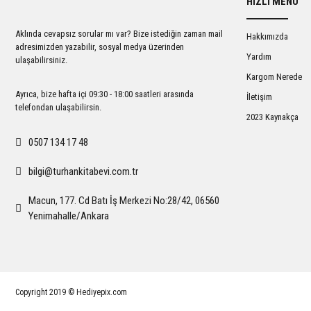
HIZLI MENÜ
Ürün açıklamasında eksik bilgiler bulunuyor.
Ürün bilgilerinde hatalar bulunuyor.
Aklında cevapsız sorular mı var? Bize istediğin zaman mail
Hakkımızda
Ürün fiyatı diğer sitelerden daha pahalı.
adresimizden yazabilir, sosyal medya üzerinden
Yardım
ulaşabilirsiniz.
Bu ürüne benzer farklı alternatifler olmalı.
Kargom Nerede
Ayrıca, bize hafta içi 09:30 - 18:00 saatleri arasında
İletişim
telefondan ulaşabilirsin.
2023 Kaynakça
0507 134 17 48
bilgi@turhankitabevi.com.tr
Macun, 177. Cd Batı İş Merkezi No:28/42, 06560
Yenimahalle/Ankara
Copyright 2019 © Hediyepix.com