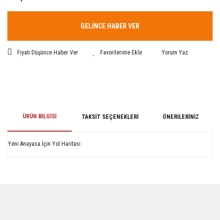
GELİNCE HABER VER
Fiyatı Düşünce Haber Ver
Yorum Yaz
ÜRÜN BILGISI
TAKSIT SEÇENEKLERI
ÖNERILERINIZ
Yeni Anayasa İçin Yol Haritası
Bu ürünün fiyat bilgisi, resim, ürün açıklamalarında ve diğer konularda
yetersiz gördüğünüz noktaları öneri formunu kullanarak tarafımıza
iletebilirsiniz.
Görüş ve önerileriniz için teşekkür ederiz.