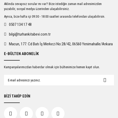
Ürün resmi kalitesiz, bozuk veya görüntülenemiyor.
Aklında cevapsız sorular mı var? Bize istediğin zaman mail adresimizden
Ürün açıklamasında eksik bilgiler bulunuyor.
yazabilir, sosyal medya üzerinden ulaşabilirsiniz.
Ürün bilgilerinde hatalar bulunuyor.
Ayrıca, bize hafta içi 09:30 - 18:00 saatleri arasında telefondan ulaşabilirsin.
Ürün fiyatı diğer sitelerden daha pahalı.
0507 134 17 48
Bu ürüne benzer farklı alternatifler olmalı.
bilgi@turhankitabevi.com.tr
Macun, 177. Cd Batı İş Merkezi No:28/42, 06560 Yenimahalle/Ankara
E-BÜLTEN ABONELİK
Gönder
Kampanyalarımızdan haberdar olmak için bültenimize hemen kayıt olun.
BİZİ TAKİP EDİN