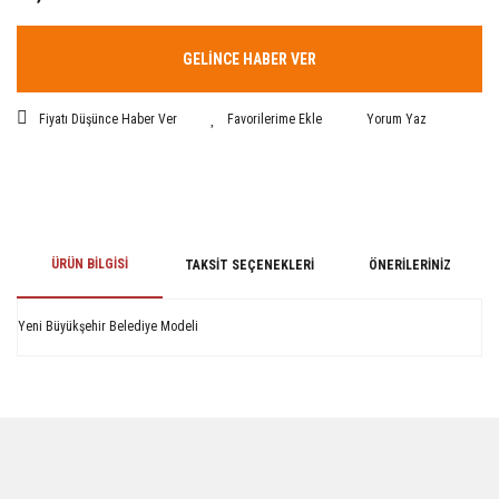
GELİNCE HABER VER
Fiyatı Düşünce Haber Ver
Yorum Yaz
ÜRÜN BILGISI
TAKSIT SEÇENEKLERI
ÖNERILERINIZ
Yeni Büyükşehir Belediye Modeli
Bu ürünün fiyat bilgisi, resim, ürün açıklamalarında ve diğer konularda
yetersiz gördüğünüz noktaları öneri formunu kullanarak tarafımıza
iletebilirsiniz.
Görüş ve önerileriniz için teşekkür ederiz.