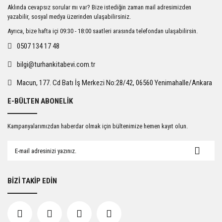
Ürün resmi kalitesiz, bozuk veya görüntülenemiyor.
Aklında cevapsız sorular mı var? Bize istediğin zaman mail adresimizden
Ürün açıklamasında eksik bilgiler bulunuyor.
yazabilir, sosyal medya üzerinden ulaşabilirsiniz.
Ürün bilgilerinde hatalar bulunuyor.
Ayrıca, bize hafta içi 09:30 - 18:00 saatleri arasında telefondan ulaşabilirsin.
Ürün fiyatı diğer sitelerden daha pahalı.
0507 134 17 48
Bu ürüne benzer farklı alternatifler olmalı.
bilgi@turhankitabevi.com.tr
Macun, 177. Cd Batı İş Merkezi No:28/42, 06560 Yenimahalle/Ankara
E-BÜLTEN ABONELİK
Gönder
Kampanyalarımızdan haberdar olmak için bültenimize hemen kayıt olun.
BİZİ TAKİP EDİN