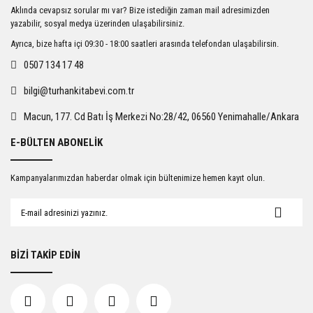
Ürün resmi kalitesiz, bozuk veya görüntülenemiyor.
Aklında cevapsız sorular mı var? Bize istediğin zaman mail adresimizden
Ürün açıklamasında eksik bilgiler bulunuyor.
yazabilir, sosyal medya üzerinden ulaşabilirsiniz.
Ürün bilgilerinde hatalar bulunuyor.
Ayrıca, bize hafta içi 09:30 - 18:00 saatleri arasında telefondan ulaşabilirsin.
Ürün fiyatı diğer sitelerden daha pahalı.
0507 134 17 48
Bu ürüne benzer farklı alternatifler olmalı.
bilgi@turhankitabevi.com.tr
Macun, 177. Cd Batı İş Merkezi No:28/42, 06560 Yenimahalle/Ankara
E-BÜLTEN ABONELİK
Gönder
Kampanyalarımızdan haberdar olmak için bültenimize hemen kayıt olun.
BİZİ TAKİP EDİN