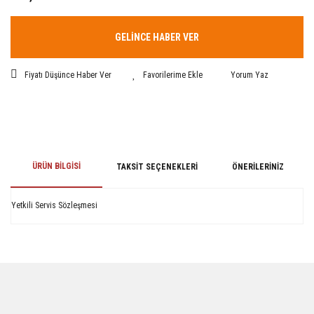
GELİNCE HABER VER
Fiyatı Düşünce Haber Ver
Yorum Yaz
ÜRÜN BILGISI
TAKSIT SEÇENEKLERI
ÖNERILERINIZ
Yetkili Servis Sözleşmesi
Bu ürünün fiyat bilgisi, resim, ürün açıklamalarında ve diğer konularda
yetersiz gördüğünüz noktaları öneri formunu kullanarak tarafımıza
iletebilirsiniz.
Görüş ve önerileriniz için teşekkür ederiz.