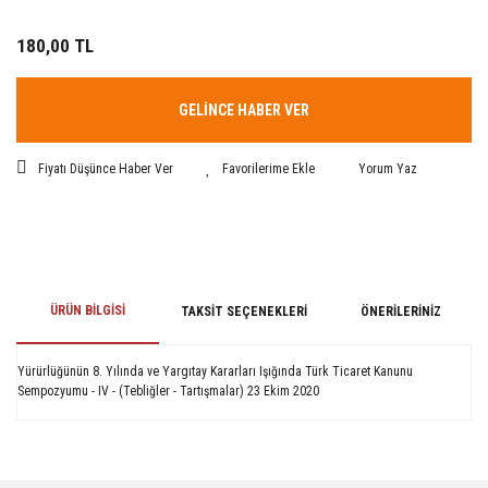
180,00 TL
GELİNCE HABER VER
Fiyatı Düşünce Haber Ver
Yorum Yaz
ÜRÜN BILGISI
TAKSIT SEÇENEKLERI
ÖNERILERINIZ
Yürürlüğünün 8. Yılında ve Yargıtay Kararları Işığında Türk Ticaret Kanunu
Sempozyumu - IV - (Tebliğler - Tartışmalar) 23 Ekim 2020
Bu ürünün fiyat bilgisi, resim, ürün açıklamalarında ve diğer konularda
yetersiz gördüğünüz noktaları öneri formunu kullanarak tarafımıza
iletebilirsiniz.