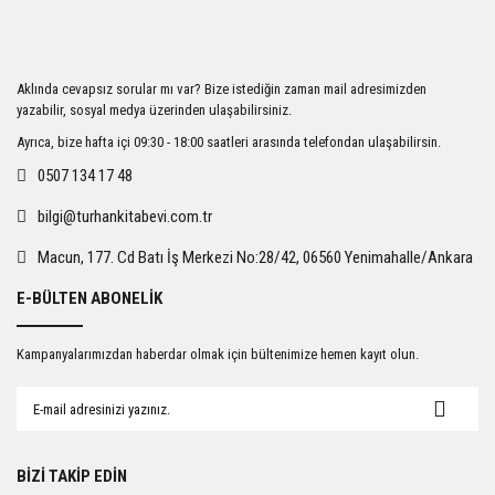
Görüş ve önerileriniz için teşekkür ederiz.
Ürün resmi kalitesiz, bozuk veya görüntülenemiyor.
Aklında cevapsız sorular mı var? Bize istediğin zaman mail adresimizden
Ürün açıklamasında eksik bilgiler bulunuyor.
yazabilir, sosyal medya üzerinden ulaşabilirsiniz.
Ürün bilgilerinde hatalar bulunuyor.
Ayrıca, bize hafta içi 09:30 - 18:00 saatleri arasında telefondan ulaşabilirsin.
Ürün fiyatı diğer sitelerden daha pahalı.
0507 134 17 48
Bu ürüne benzer farklı alternatifler olmalı.
bilgi@turhankitabevi.com.tr
Macun, 177. Cd Batı İş Merkezi No:28/42, 06560 Yenimahalle/Ankara
E-BÜLTEN ABONELİK
Gönder
Kampanyalarımızdan haberdar olmak için bültenimize hemen kayıt olun.
BİZİ TAKİP EDİN