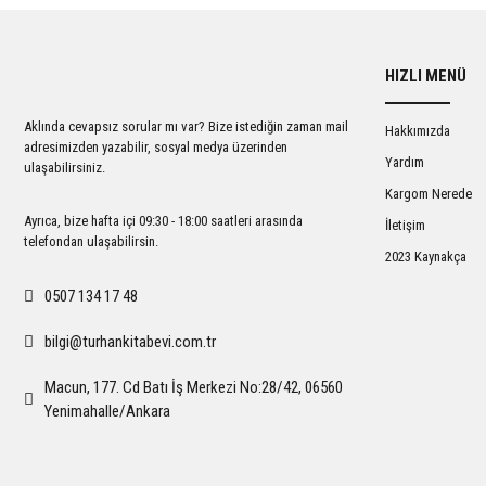
HIZLI MENÜ
Aklında cevapsız sorular mı var? Bize istediğin zaman mail
Hakkımızda
adresimizden yazabilir, sosyal medya üzerinden
Yardım
ulaşabilirsiniz.
Kargom Nerede
Ayrıca, bize hafta içi 09:30 - 18:00 saatleri arasında
İletişim
telefondan ulaşabilirsin.
2023 Kaynakça
0507 134 17 48
bilgi@turhankitabevi.com.tr
Macun, 177. Cd Batı İş Merkezi No:28/42, 06560
Yenimahalle/Ankara