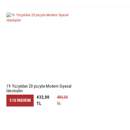
19. Yüzyıldan 20.yüzyıla Modern Siyasal
İdeolojiler
432,00
480,00
%10
İNDİRİM
TL
TL