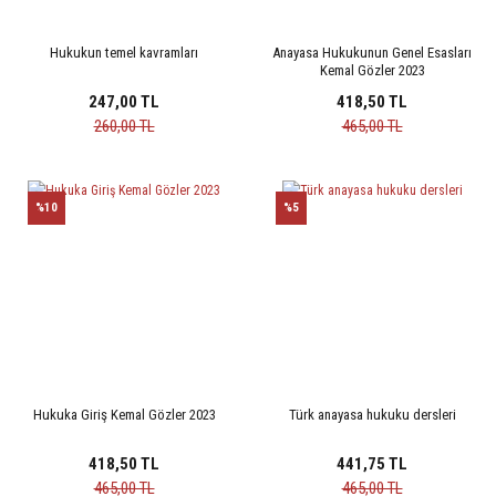
Hukukun temel kavramları
Anayasa Hukukunun Genel Esasları
Kemal Gözler 2023
247,00 TL
418,50 TL
260,00 TL
465,00 TL
%10
%5
Hukuka Giriş Kemal Gözler 2023
Türk anayasa hukuku dersleri
418,50 TL
441,75 TL
465,00 TL
465,00 TL