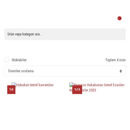
Stoktakiler
Toplam 4 ürün
%5
%10