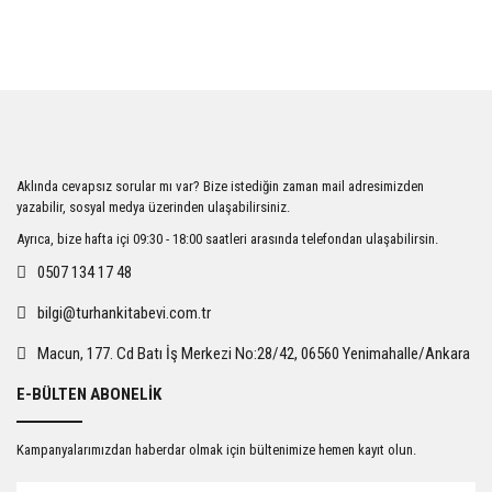
Aklında cevapsız sorular mı var? Bize istediğin zaman mail adresimizden
yazabilir, sosyal medya üzerinden ulaşabilirsiniz.
Ayrıca, bize hafta içi 09:30 - 18:00 saatleri arasında telefondan ulaşabilirsin.
0507 134 17 48
bilgi@turhankitabevi.com.tr
Macun, 177. Cd Batı İş Merkezi No:28/42, 06560 Yenimahalle/Ankara
E-BÜLTEN ABONELİK
Kampanyalarımızdan haberdar olmak için bültenimize hemen kayıt olun.