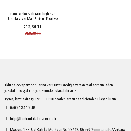
Para Banka Mali Kuruluşlar ve
Uluslararası Mali Sistem Teori ve
Uygulama
212,50 TL
250,00 TL
Aklında cevapsız sorular mı var? Bize istediğin zaman mail adresimizden
yazabilir, sosyal medya üzerinden ulaşabilirsiniz.
Ayrıca, bize hafta içi 09:30 - 18:00 saatleri arasında telefondan ulaşabilirsin.
0507 134 17 48
bilgi@turhankitabevi.com.tr
Macun, 177. Cd Batı İş Merkezi No:28/42, 06560 Yenimahalle/Ankara