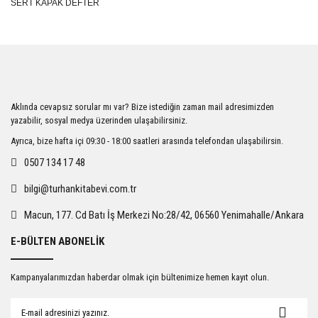
SERT KAPAK DEFTER
Aklında cevapsız sorular mı var? Bize istediğin zaman mail adresimizden
yazabilir, sosyal medya üzerinden ulaşabilirsiniz.
Ayrıca, bize hafta içi 09:30 - 18:00 saatleri arasında telefondan ulaşabilirsin.
0507 134 17 48
bilgi@turhankitabevi.com.tr
Macun, 177. Cd Batı İş Merkezi No:28/42, 06560 Yenimahalle/Ankara
E-BÜLTEN ABONELİK
Kampanyalarımızdan haberdar olmak için bültenimize hemen kayıt olun.