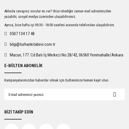
Ürün resmi kalitesiz, bozuk veya görüntülenemiyor.
Aklında cevapsız sorular mı var? Bize istediğin zaman mail adresimizden
Ürün açıklamasında eksik bilgiler bulunuyor.
yazabilir, sosyal medya üzerinden ulaşabilirsiniz.
Ürün bilgilerinde hatalar bulunuyor.
Ayrıca, bize hafta içi 09:30 - 18:00 saatleri arasında telefondan ulaşabilirsin.
Ürün fiyatı diğer sitelerden daha pahalı.
0507 134 17 48
Bu ürüne benzer farklı alternatifler olmalı.
bilgi@turhankitabevi.com.tr
Macun, 177. Cd Batı İş Merkezi No:28/42, 06560 Yenimahalle/Ankara
E-BÜLTEN ABONELİK
Gönder
Kampanyalarımızdan haberdar olmak için bültenimize hemen kayıt olun.
BİZİ TAKİP EDİN