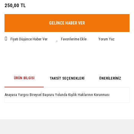
250,00 TL
GELİNCE HABER VER
Fiyatı Düşünce Haber Ver
Yorum Yaz
ÜRÜN BILGISI
TAKSIT SEÇENEKLERI
ÖNERILERINIZ
Anayasa Yargısı Bireysel Başvuru Yolunda Kişilik Haklarının Korunması
Bu ürünün fiyat bilgisi, resim, ürün açıklamalarında ve diğer konularda
yetersiz gördüğünüz noktaları öneri formunu kullanarak tarafımıza
iletebilirsiniz.
Görüş ve önerileriniz için teşekkür ederiz.