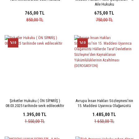
Aile Hukuku
765,00 TL
675,00 TL
850,00 TL
750,00 TL
%10
%10
Şirketler Hukuku ( ÖN SİPARİŞ )
Avrupa İnsan Hakları Sözleşmesi'nin
08.03.2025 tarihinde sevk edilecekltir
15. Maddesi Uyarınca Olağanüstü
Hâllerde Taraf Devletlerin
1.395,00 TL
1.485,00 TL
Sözleşme'den Kaynaklanan
Yükümlülüklerinin Azaltılması
1.550,00 TL
1.650,00 TL
(DEROGASYON)