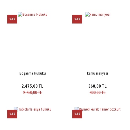
%10
%10
Boşanma Hukuku
kamu maliyesi
2.475,00 TL
360,00 TL
2.750,00 TL
400,00 TL
%10
%10