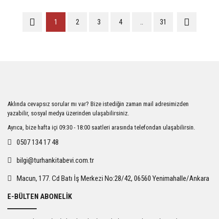
1
2
3
4
..
31
Aklında cevapsız sorular mı var? Bize istediğin zaman mail adresimizden
yazabilir, sosyal medya üzerinden ulaşabilirsiniz.
Ayrıca, bize hafta içi 09:30 - 18:00 saatleri arasında telefondan ulaşabilirsin.
0507 134 17 48
bilgi@turhankitabevi.com.tr
Macun, 177. Cd Batı İş Merkezi No:28/42, 06560 Yenimahalle/Ankara
E-BÜLTEN ABONELİK