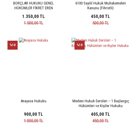
BORÇLAR HUKUKU GENEL
6100 Sayılıl Hukuk Muhakemeleri
HÜKÜMLER FİKRET EREN
Kanunu (Fihristli)
1.350,00 TL
450,00 TL
1.500,00 TL
500,00 TL
%10
%10
Anayasa Hukuku
Medeni Hukuk Dersleri – 1 Başlangıç
Hükümleri ve Kişiler Hukuku
900,00 TL
405,00 TL
1.000,00 TL
450,00 TL