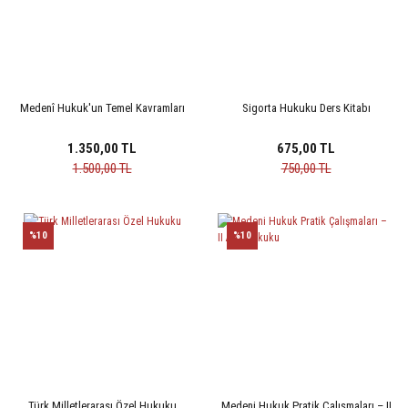
Medenî Hukuk'un Temel Kavramları
Sigorta Hukuku Ders Kitabı
1.350,00 TL
675,00 TL
1.500,00 TL
750,00 TL
%10
%10
Türk Milletlerarası Özel Hukuku
Medeni Hukuk Pratik Çalışmaları – II