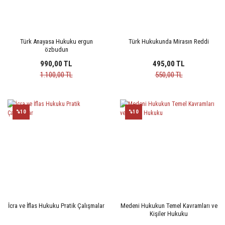
Türk Anayasa Hukuku ergun
Türk Hukukunda Mirasın Reddi
özbudun
990,00 TL
495,00 TL
1.100,00 TL
550,00 TL
%10
%10
İcra ve İflas Hukuku Pratik Çalışmalar
Medeni Hukukun Temel Kavramları ve
Kişiler Hukuku