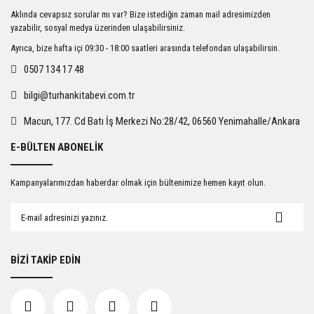
Ürün resmi kalitesiz, bozuk veya görüntülenemiyor.
Aklında cevapsız sorular mı var? Bize istediğin zaman mail adresimizden
Ürün açıklamasında eksik bilgiler bulunuyor.
yazabilir, sosyal medya üzerinden ulaşabilirsiniz.
Ürün bilgilerinde hatalar bulunuyor.
Ayrıca, bize hafta içi 09:30 - 18:00 saatleri arasında telefondan ulaşabilirsin.
Ürün fiyatı diğer sitelerden daha pahalı.
0507 134 17 48
Bu ürüne benzer farklı alternatifler olmalı.
bilgi@turhankitabevi.com.tr
Macun, 177. Cd Batı İş Merkezi No:28/42, 06560 Yenimahalle/Ankara
E-BÜLTEN ABONELİK
Gönder
Kampanyalarımızdan haberdar olmak için bültenimize hemen kayıt olun.
BİZİ TAKİP EDİN