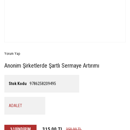
Yorum Yap
Anonim Şirketlerde Şartlı Sermaye Artırımı
Stok Kodu
9786258209495
ADALET
315,00 TL
%10
İNDİRİM
350,00 TL