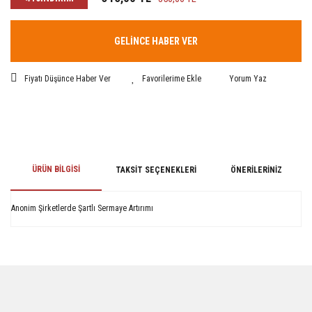
GELİNCE HABER VER
Fiyatı Düşünce Haber Ver
Yorum Yaz
ÜRÜN BILGISI
TAKSIT SEÇENEKLERI
ÖNERILERINIZ
Anonim Şirketlerde Şartlı Sermaye Artırımı
Bu ürünün fiyat bilgisi, resim, ürün açıklamalarında ve diğer konularda
yetersiz gördüğünüz noktaları öneri formunu kullanarak tarafımıza
iletebilirsiniz.
Görüş ve önerileriniz için teşekkür ederiz.