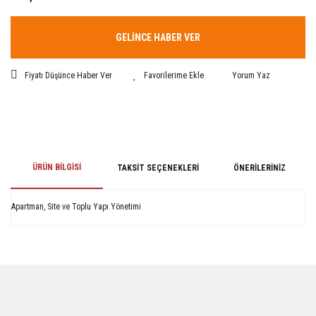
GELİNCE HABER VER
Fiyatı Düşünce Haber Ver
Yorum Yaz
ÜRÜN BILGISI
TAKSIT SEÇENEKLERI
ÖNERILERINIZ
Apartman, Site ve Toplu Yapı Yönetimi
Bu ürünün fiyat bilgisi, resim, ürün açıklamalarında ve diğer konularda
yetersiz gördüğünüz noktaları öneri formunu kullanarak tarafımıza
iletebilirsiniz.
Görüş ve önerileriniz için teşekkür ederiz.