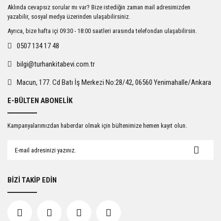
Ürün resmi kalitesiz, bozuk veya görüntülenemiyor.
Aklında cevapsız sorular mı var? Bize istediğin zaman mail adresimizden
Ürün açıklamasında eksik bilgiler bulunuyor.
yazabilir, sosyal medya üzerinden ulaşabilirsiniz.
Ürün bilgilerinde hatalar bulunuyor.
Ayrıca, bize hafta içi 09:30 - 18:00 saatleri arasında telefondan ulaşabilirsin.
Ürün fiyatı diğer sitelerden daha pahalı.
0507 134 17 48
Bu ürüne benzer farklı alternatifler olmalı.
bilgi@turhankitabevi.com.tr
Macun, 177. Cd Batı İş Merkezi No:28/42, 06560 Yenimahalle/Ankara
E-BÜLTEN ABONELİK
Gönder
Kampanyalarımızdan haberdar olmak için bültenimize hemen kayıt olun.
BİZİ TAKİP EDİN